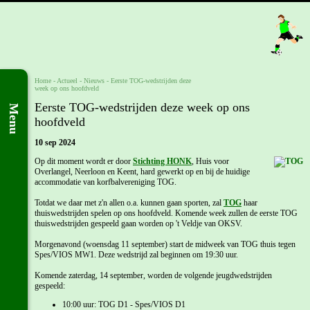
Home
- Actueel -
Nieuws
-
Eerste TOG-wedstrijden deze
week op ons hoofdveld
Eerste TOG-wedstrijden deze week op ons
Menu
hoofdveld
10 sep 2024
Op dit moment wordt er door
Stichting HONK
, Huis voor
Overlangel, Neerloon en Keent, hard gewerkt op en bij de huidige
accommodatie van korfbalvereniging TOG.
Totdat we daar met z'n allen o.a. kunnen gaan sporten, zal
TOG
haar
thuiswedstrijden spelen op ons hoofdveld. Komende week zullen de eerste TOG
thuiswedstrijden gespeeld gaan worden op 't Veldje van OKSV.
Morgenavond (woensdag 11 september) start de midweek van TOG thuis tegen
Spes/VIOS MW1. Deze wedstrijd zal beginnen om 19:30 uur.
Komende zaterdag, 14 september, worden de volgende jeugdwedstrijden
gespeeld:
10:00 uur: TOG D1 - Spes/VIOS D1