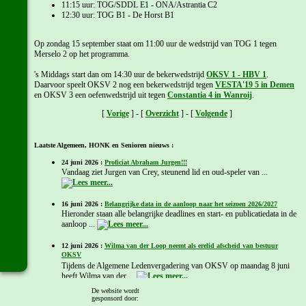
11:15 uur: TOG/SDDL E1 - ONA/Astrantia C2
12:30 uur: TOG B1 - De Horst B1
Op zondag 15 september staat om 11:00 uur de wedstrijd van TOG 1 tegen
Merselo 2 op het programma.
's Middags start dan om 14:30 uur de bekerwedstrijd
OKSV 1 - HBV 1
.
Daarvoor speelt OKSV 2 nog een bekerwedstrijd tegen
VESTA'19 5 in Demen
en OKSV 3 een oefenwedstrijd uit tegen
Constantia 4 in Wanroij
.
[
Vorige
] - [
Overzicht
] - [
Volgende
]
Laatste Algemeen, HONK en Senioren nieuws :
24 juni 2026 :
Proficiat Abraham Jurgen!!!
Vandaag ziet Jurgen van Crey, steunend lid en oud-speler van ...
16 juni 2026 :
Belangrijke data in de aanloop naar het seizoen 2026/2027
Hieronder staan alle belangrijke deadlines en start- en publicatiedata in de
aanloop ...
12 juni 2026 :
Wilma van der Loop neemt als erelid afscheid van bestuur
OKSV
Tijdens de Algemene Ledenvergadering van OKSV op maandag 8 juni
heeft Wilma van der ...
De website wordt
gesponsord door:
Meer Algemeen, HONK en Senioren nieuws...