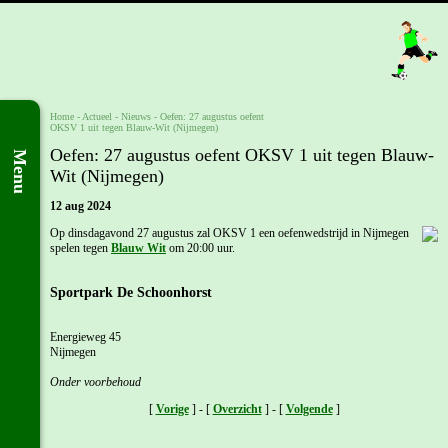
Home
- Actueel -
Nieuws
-
Oefen: 27 augustus oefent
OKSV 1 uit tegen Blauw-Wit (Nijmegen)
Oefen: 27 augustus oefent OKSV 1 uit tegen Blauw-
Menu
Wit (Nijmegen)
12 aug 2024
Op dinsdagavond 27 augustus zal OKSV 1 een oefenwedstrijd in Nijmegen
spelen tegen
Blauw Wit
om 20:00 uur.
Sportpark De Schoonhorst
Energieweg 45
Nijmegen
Onder voorbehoud
[
Vorige
] - [
Overzicht
] - [
Volgende
]