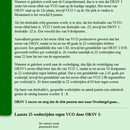
Wanneer er gekeken wordt naar de Competitiestand, dan is te zien dat OKSV 1
onder het eerste elftal van VCO staat op de huidige ranglijst. Het eerste van
OKSV staat op de 12e plaats, terwijl VCO 1 op de 10e plek te vinden is.
Momenteel is het verschil 9 punten.
Als het doelsaldo erbij genomen wordt, is te zien, dat het doelsaldo van VCO's
eerste elftal beter is. VCO 1 heeft een doelsaldo van -23, terwijl het OKSV 1-
doelsaldo -32 is. Een verschil dus van 9 doelpunten .
Aanvallend gezien is het eerste elftal van VCO productiever geweest dan het
eerste van OKSV, omdat ze tot nu toe 40 goals in 22 wedstrijden hebben
gescoord. Een gemiddelde dus van 1.82, terwijl het gemiddelde van OKSV 1 0.95
gescoorde treffers per wedstrijd is. Ze vonden namelijk in 22 wedstrijden nog
maar 21 keer het net van de tegenstander.
Wanneer er gekeken wordt naar de verdediging, dan lijkt de verdediging van
OKSV's eerste elftal beter dan die van VCO 1, omdat ze tot nu toe 53 doelpunten
in 22 wedstrijden tegen hebben gehad. Dat is een gemiddelde van 2.41 goals per
wedstrijd, terwijl het gemiddelde van het eerste elftal van VCO 2.86 tegentreffers
per wedstrijd is. Ze lieten namelijk in 22 wedstrijden al 63 keer tegen scoren.
Op basis van doelsaldo's, gespeelde wedstrijden en aantal punten zou statistisch
gezien de uitslag kunnen worden:
1 - 3
.
OKSV 1 succes en zorg dat de drie punten mee naar Overlangel gaan...
Laatste 25 wedstrijden tegen VCO door OKSV 1:
De website wordt
Datum
Wedstrijd
Uitslag
Type
gesponsord door: