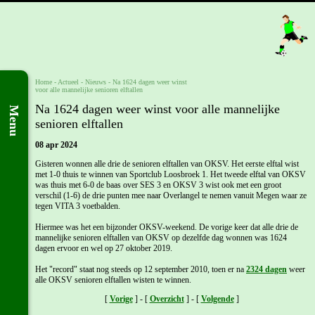
Home
- Actueel -
Nieuws
-
Na 1624 dagen weer winst
voor alle mannelijke senioren elftallen
Na 1624 dagen weer winst voor alle mannelijke
Menu
senioren elftallen
08 apr 2024
Gisteren wonnen alle drie de senioren elftallen van OKSV. Het eerste elftal wist
met 1-0 thuis te winnen van Sportclub Loosbroek 1. Het tweede elftal van OKSV
was thuis met 6-0 de baas over SES 3 en OKSV 3 wist ook met een groot
verschil (1-6) de drie punten mee naar Overlangel te nemen vanuit Megen waar ze
tegen VITA 3 voetbalden.
Hiermee was het een bijzonder OKSV-weekend. De vorige keer dat alle drie de
mannelijke senioren elftallen van OKSV op dezelfde dag wonnen was 1624
dagen ervoor en wel op 27 oktober 2019.
Het "record" staat nog steeds op 12 september 2010, toen er na
2324 dagen
weer
alle OKSV senioren elftallen wisten te winnen.
[
Vorige
] - [
Overzicht
] - [
Volgende
]