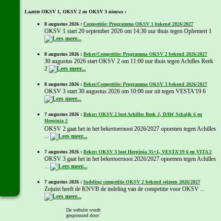
Laatste OKSV 1, OKSV 2 en OKSV 3 nieuws :
8 augustus 2026 :
Competitie: Programma OKSV 1 bekend 2026/2027
OKSV 1 start 20 september 2026 om 14:30 uur thuis tegen Ophemert 1
8 augustus 2026 :
Beker/Competitie: Programma OKSV 2 bekend 2026/2027
30 augustus 2026 start OKSV 2 om 11:00 uur thuis tegen Achilles Reek
2
8 augustus 2026 :
Beker/Competitie: Programma OKSV 3 bekend 2026/2027
OKSV 3 start 30 augustus 2026 om 10:00 uur uit tegen VESTA'19 6
7 augustus 2026 :
Beker: OKSV 2 loot Achilles Reek 2, DAW Schaijk 6 en
Herpinia 2
OKSV 2 gaat het in het bekertoernooi 2026/2027 opnemen tegen Achilles
...
7 augustus 2026 :
Beker: OKSV 3 loot Herpinia 35+1, VESTA'19 6 en VITA 2
OKSV 3 gaat het in het bekertoernooi 2026/2027 opnemen tegen Achilles
...
7 augustus 2026 :
Indeling competitie OKSV 2 bekend seizoen 2026/2027
Zojuist heeft de KNVB de indeling van de competitie voor OKSV ...
De website wordt
7 augustus 2026 :
Indeling competitie OKSV 3 bekend seizoen 2026/2027
gesponsord door:
Zojuist heeft de KNVB de indeling van de competitie voor OKSV ...