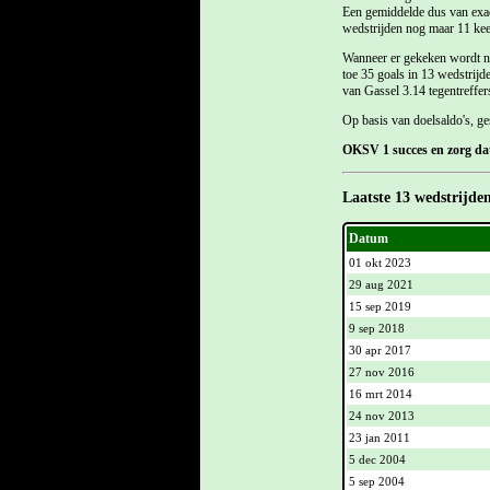
Een gemiddelde dus van exact
wedstrijden nog maar 11 keer
Wanneer er gekeken wordt naa
toe 35 goals in 13 wedstrijd
van Gassel 3.14 tegentreffers
Op basis van doelsaldo's, ge
OKSV 1 succes en zorg dat 
Laatste 13 wedstrijde
Datum
01 okt 2023
29 aug 2021
15 sep 2019
9 sep 2018
30 apr 2017
27 nov 2016
16 mrt 2014
24 nov 2013
23 jan 2011
5 dec 2004
5 sep 2004