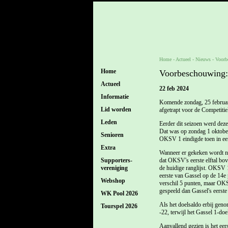
Home
- Actueel -
Nieuws
-
Voorb
Home
Voorbeschouwing:
Actueel
22 feb 2024
Informatie
Komende zondag, 25 februar
Lid worden
afgetrapt voor de Competiti
Leden
Eerder dit seizoen werd deze
Dat was op zondag 1 oktober
Senioren
OKSV 1 eindigde toen in een
Extra
Wanneer er gekeken wordt naa
Supporters-
dat OKSV's eerste elftal bove
vereniging
de huidige ranglijst. OKSV 1 
eerste van Gassel op de 14e 
Webshop
verschil 5 punten, maar OKS
gespeeld dan Gassel's eerste e
WK Pool 2026
Als het doelsaldo erbij geno
Tourspel 2026
-22, terwijl het Gassel 1-doe
Aanvallend gezien is het ee