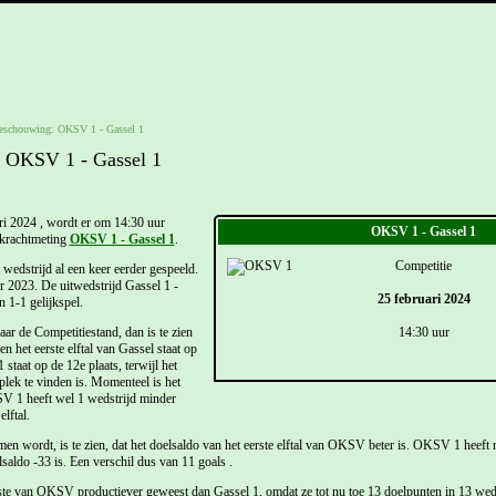
eschouwing: OKSV 1 - Gassel 1
 OKSV 1 - Gassel 1
i 2024 , wordt er om 14:30 uur
OKSV 1 - Gassel 1
ekrachtmeting
OKSV 1 - Gassel 1
.
Competitie
 wedstrijd al een keer eerder gespeeld.
 2023. De uitwedstrijd Gassel 1 -
25 februari 2024
 1-1 gelijkspel.
r de Competitiestand, dan is te zien
14:30 uur
n het eerste elftal van Gassel staat op
staat op de 12e plaats, terwijl het
plek te vinden is. Momenteel is het
V 1 heeft wel 1 wedstrijd minder
lftal.
men wordt, is te zien, dat het doelsaldo van het eerste elftal van OKSV beter is. OKSV 1 heeft
lsaldo -33 is. Een verschil dus van 11 goals .
rste van OKSV productiever geweest dan Gassel 1, omdat ze tot nu toe 13 doelpunten in 13 wed