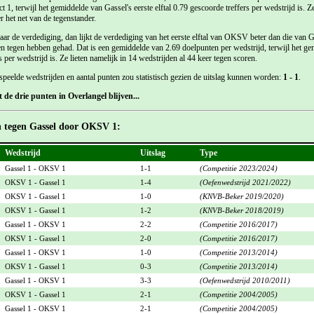
 1, terwijl het gemiddelde van Gassel's eerste elftal 0.79 gescoorde treffers per wedstrijd is. 
 het net van de tegenstander.
r de verdediging, dan lijkt de verdediging van het eerste elftal van OKSV beter dan die van G
en tegen hebben gehad. Dat is een gemiddelde van 2.69 doelpunten per wedstrijd, terwijl het ge
 per wedstrijd is. Ze lieten namelijk in 14 wedstrijden al 44 keer tegen scoren.
speelde wedstrijden en aantal punten zou statistisch gezien de uitslag kunnen worden:
1 - 1
.
de drie punten in Overlangel blijven...
n tegen Gassel door OKSV 1:
Wedstrijd
Uitslag
Type
Gassel 1 - OKSV 1
1-1
(Competitie 2023/2024)
OKSV 1 - Gassel 1
1-4
(Oefenwedstrijd 2021/2022)
OKSV 1 - Gassel 1
1-0
(KNVB-Beker 2019/2020)
OKSV 1 - Gassel 1
1-2
(KNVB-Beker 2018/2019)
Gassel 1 - OKSV 1
2-2
(Competitie 2016/2017)
OKSV 1 - Gassel 1
2-0
(Competitie 2016/2017)
Gassel 1 - OKSV 1
1-0
(Competitie 2013/2014)
OKSV 1 - Gassel 1
0-3
(Competitie 2013/2014)
Gassel 1 - OKSV 1
3-3
(Oefenwedstrijd 2010/2011)
OKSV 1 - Gassel 1
2-1
(Competitie 2004/2005)
Gassel 1 - OKSV 1
2-1
(Competitie 2004/2005)