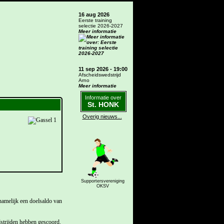
16 aug 2026
Eerste training
selectie 2026-2027
Meer informatie
11 sep 2026 - 19:00
Afscheidswedstrijd
Arno
Meer informatie
Informatie over
St. HONK
Overig nieuws...
Supportersvereniging
OKSV
 namelijk een doelsaldo van
strijden hebben gescoord.