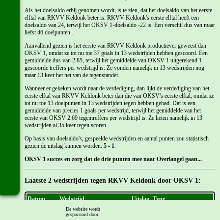
Als het doelsaldo erbij genomen wordt, is te zien, dat het doelsaldo van het eerste
elftal van RKVV Keldonk beter is. RKVV Keldonk's eerste elftal heeft een
doelsaldo van 24, terwijl het OKSV 1-doelsaldo -22 is. Een verschil dus van maar
liefst 46 doelpunten .
Aanvallend gezien is het eerste van RKVV Keldonk productiever geweest dan
OKSV 1, omdat ze tot nu toe 37 goals in 13 wedstrijden hebben gescoord. Een
gemiddelde dus van 2.85, terwijl het gemiddelde van OKSV 1 uitgerekend 1
gescoorde treffers per wedstrijd is. Ze vonden namelijk in 13 wedstrijden nog
maar 13 keer het net van de tegenstander.
Wanneer er gekeken wordt naar de verdediging, dan lijkt de verdediging van het
eerste elftal van RKVV Keldonk beter dan die van OKSV's eerste elftal, omdat ze
tot nu toe 13 doelpunten in 13 wedstrijden tegen hebben gehad. Dat is een
gemiddelde van precies 1 goals per wedstrijd, terwijl het gemiddelde van het
eerste van OKSV 2.69 tegentreffers per wedstrijd is. Ze lieten namelijk in 13
wedstrijden al 35 keer tegen scoren.
Op basis van doelsaldo's, gespeelde wedstrijden en aantal punten zou statistisch
gezien de uitslag kunnen worden:
5 - 1
.
OKSV 1 succes en zorg dat de drie punten mee naar Overlangel gaan...
Laatste 2 wedstrijden tegen RKVV Keldonk door OKSV 1:
Datum
Wedstrijd
Uitslag
Type
De website wordt
10 apr 2023
OKSV 1 - RKVV Keldonk 1
3-1
(Competitie 2022/2023)
gesponsord door:
6 nov 2022
RKVV Keldonk 1 - OKSV 1
4-1
(Competitie 2022/2023)