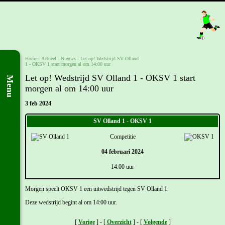
Home
- Actueel -
Nieuws
-
Let op! Wedstrijd SV Olland
1 - OKSV 1 start morgen al om 14:00 uur
Let op! Wedstrijd SV Olland 1 - OKSV 1 start
Menu
morgen al om 14:00 uur
3 feb 2024
SV Olland 1 - OKSV 1
Competitie
04 februari 2024
14:00 uur
Morgen speelt OKSV 1 een uitwedstrijd tegen SV Olland 1.
Deze wedstrijd begint al om 14:00 uur.
[
Vorige
] - [
Overzicht
] - [
Volgende
]