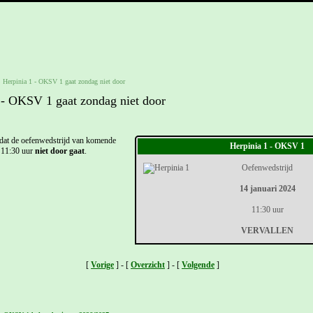
 Herpinia 1 - OKSV 1 gaat zondag niet door
 - OKSV 1 gaat zondag niet door
dat de oefenwedstrijd van komende
Herpinia 1 - OKSV 1
 11:30 uur
niet door gaat
.
Oefenwedstrijd
14 januari 2024
11:30 uur
VERVALLEN
[
Vorige
] - [
Overzicht
] - [
Volgende
]