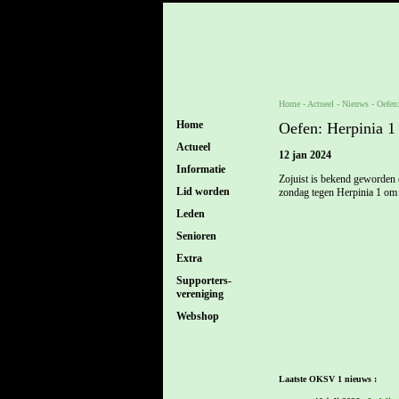
Home
- Actueel -
Nieuws
-
Oefen:
Home
Oefen: Herpinia 1
Actueel
12 jan 2024
Informatie
Zojuist is bekend geworden 
Lid worden
zondag tegen Herpinia 1 om
Leden
Senioren
Extra
Supporters-
vereniging
Webshop
Laatste OKSV 1 nieuws :