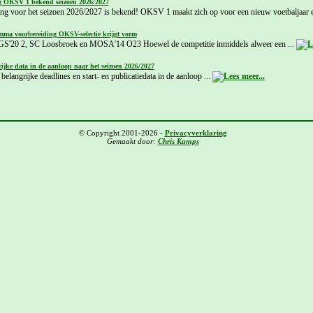
g OKSV 1 bekend seizoen 2026/2027
ing voor het seizoen 2026/2027 is bekend! OKSV 1 maakt zich op voor een nieuw voetbaljaar e
mma voorbereiding OKSV-selectie krijgt vorm
GS'20 2, SC Loosbroek en MOSA'14 O23 Hoewel de competitie inmiddels alweer een ...
ijke data in de aanloop naar het seizoen 2026/2027
belangrijke deadlines en start- en publicatiedata in de aanloop ...
© Copyright 2001-2026 -
Privacyverklaring
Gemaakt door:
Chris Kamps