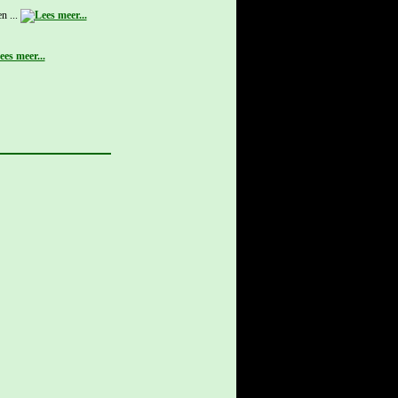
n ...