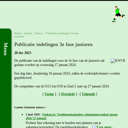
Home
- Actueel -
Nieuws
-
Publicatie indelingen 3e fase
junioren
Publicatie indelingen 3e fase junioren
Menu
20 dec 2023
De publicatie van de indelingen voor de 3e fase van de junioren zal
gedaan worden op woensdag 17 januari 2024.
Een dag later, donderdag 18 januari 2024, zullen de wedstrijdschema's worden
gepubliceerd.
De competities van de O13 t/m O19 in Zuid 2 start op 27 januari 2024.
[
Vorige
] - [
Overzicht
] - [
Volgende
]
Laatste Junioren nieuws :
2 juni 2026 :
Voetbal.nl: 'Speeldagenkalenders veldamateurvoetbal seizoen
2026/'27 bekend'
Probeer hier rekening mee te houden met plannen van je
vakanties/activiteiten! De speeldagenkalenders ...