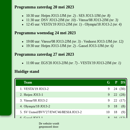
Programma zaterdag 20 mei 2023
10:30 uur: Heijen JO13-1JM
(nr. 2)
- SES JO13-1JM
(nr. 8)
11:30 uur: DSV JO13-2JM
(nr. 10)
- Vitesse'08 JO13-2JM
(nr. 3)
12:45 uur: VESTA'19 JO13-2JM
(nr. 1)
- Olympia'18 JO13-2
(nr. 4)
Programma woensdag 24 mei 2023
19:00 uur: Vitesse'08 JO13-2JM
(nr. 3)
- Venhorst JO13-1JM
(nr. 12)
19:30 uur: Heijen JO13-1JM
(nr. 2)
- Gassel JO13-1JM
(nr. 6)
Programma zaterdag 27 mei 2023
11:00 uur: EGS'20 JO13-2JM
(nr. 7)
- VESTA'19 JO13-2JM
(nr. 1)
Huidige stand
Team
G
P
DS
1.
VESTA'19 JO13-2
9
24
(30)
2.
Heijen JO13-1
9
22
(28)
3.
Vitesse'08 JO13-2
9
22
(17)
4.
Olympia'18 JO13-2
9
18
(8)
5.
SV United/BVV'27/EWC'46/RESIA JO13-2
10
18
(9)
6.
Gassel JO13-1
8
16
(12)
De website wordt
7.
EGS'20 JO13-2
9
15
(1)
gesponsord door:
8.
SES JO13-1
10
12
(-5)