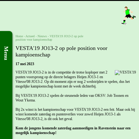
Home
- Actueel -
Nieuws
-
VESTA'19 JO13-2 op pole
position voor kampioenschap
VESTA'19 JO13-2 op pole position voor
Menu
kampioenschap
17 mei 2023
VESTA'19 JO13-2 is in de competitie de trotse koploper met 2
punten voorsprong op de directe belagers Heijen JO13-1 en
Vitesse'08 JO13-2. Op dit moment zijn er nog 2 wedstrijden te spelen, dus het
mogelijke kampioenschap komt met de week dichterbij.
Bij VESTA'19 JO13-2 spelen de steunende leden van OKSV: Job Toonen en
Wout Ykema.
Bij 2x winst is het kampioenschap voor VESTA'19 JO13-2 een feit. Maar ook bij
winst komende zaterdag en puntenverlies voor zowel Heijen JO13-1 als
Vitesse'08 JO13-2, is dit ook het geval.
Kom de jongens komende zaterdag aanmoedigen in Ravenstein naar een
mogelijk kampioenschap!