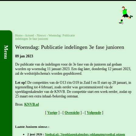
Home
- Actueel -
Nieuws
-
Woensdag: Publicatie
indelingen 3e fase junioren
Woensdag: Publicatie indelingen 3e fase junioren
Menu
09 jan 2023
De publicatie van de indelingen voor de 3e fase van de junioren zal gedaan
worden op woensdag 11 januari 2023. Een dag later, donderdag 12 januari 2023,
zal de wedstrijdschema's worden gepubliceerd.
Let op!
De competities van de O13 t/m O19 in Zuid I en II start op 28 januari, in
tegenstelling tot 4 februari, zoals eerder was gecommuniceerd via de
speeldagenkalender van de KNVB. De competitie start een week eerder, zodat op
25 maart een extra inhaal-/bekerdag ontstaat.
Bron:
KNVB.nl
[
Vorige
] - [
Overzicht
] - [
Volgende
]
Laatste Junioren nieuws :
2 juni 2026 :
Voetbal.nl: 'Speeldagenkalenders veldamateurvoetbal seizoen