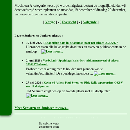
Mocht een A-categorie wedstrijd worden afgelast, bestaat de mogelijkheid dat wij
deze wedstrijd weer inplannen op maandag 19 december of dinsdag 20 december,
vanwege de urgentie van de competitie.
[
Vorige
] - [
Overzicht
] - [
Volgende
]
Laatste Senioren en Junioren nieuws :
16 juni 2026 :
Belangrijke data in de aanloop naar het seizoen 2026/2027
Hieronder staan alle belangrijke deadlines en start- en publicatiedata in de
aanloop ...
2 juni 2026 :
Voetbal.nl: 'Speeldagenkalenders veldamateurvoetbal seizoen
2026/'27 bekend'
Probeer hier rekening mee te houden met plannen van je
vakanties/activiteiten! De speeldagenkalenders ...
27 mei 2026 :
Kevin vd Akker, Paul Sweep en Rick Reijs topscoorders OKSV
met 12 doelpunten
Ted Schmitz volgt hen op de tweede plaats met 10 doelpunten
Meer Senioren en Junioren nieuws...
© Copyright 2001-2026 -
Privacyverklaring
Gemaakt door:
Chris Kamps
De website wordt
gesponsord door: