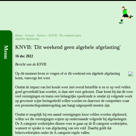
Home
- Actueel -
Nieuws
-
KNVB: 'Dit weekend geen
algehele afgelasting'
KNVB: 'Dit weekend geen algehele afgelasting'
Menu
16 dec 2022
Bericht van de KNVB:
Op dit moment leven er vragen of er dit weekend een algehele afgelasting
komt, vanwege het weer.
Omdat de impact van het koude weer niet overal hetzelfde is en er op veel velden
goed gevoetbald kan worden, is daar niet voor gekozen. Daar komt bij dat dit voor
veel verenigingen en teams een belangrijke speelronde is omdat zij volgende week
op gewenste wijze heringedeeld willen worden en daarvoor de competities waar
een promotie/degradatieregeling aan hangt uitgespeeld moeten zijn.
Omdat er mogelijk bij een aantal verenigingen losse velden worden afgekeurd,
willen we die verenigingen wijzen op onderstaande volgorde bij afgelastingen:
De A-categorie wedstrijden dienen voor te gaan op de B-categorie wedstrijden,
wanneer er sprake is van afgelasting van een veld. Daarbij geldt dat
bekerwedstrijden onder de A-categorie regels vallen.