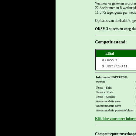
Wanneer er gekeken wordt na
22 doelpunten in 8 wedstrij
11 5.75 tegengoals per wedstr
Op basis van doelsaldo's, ge
OKSV 3 succes en zorg dat
Competitiestand:
Elftal
8
OKSV 3
9
UDI'19/CSU 11
Informatie UDI'19/CSU:
Website
:
Tenue - Shirt
:
Tenue - Broek
:
Tenue - Kousen
:
Accommodatie naam
:
Accommodatie adres
:
Accommodatie postcode/plaats
:
Klik hier voor meer infor
Competitiepuntenverloop: