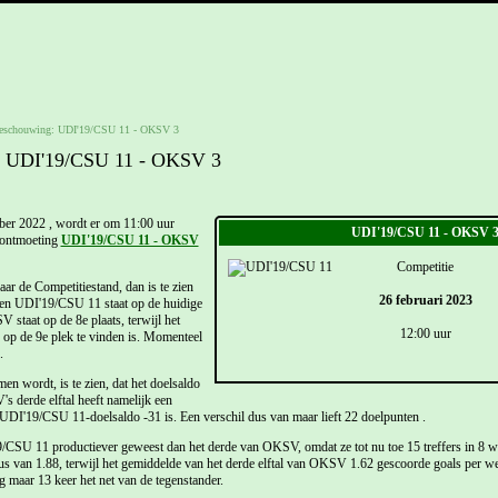
eschouwing: UDI'19/CSU 11 - OKSV 3
: UDI'19/CSU 11 - OKSV 3
er 2022 , wordt er om 11:00 uur
UDI'19/CSU 11 - OKSV 
eontmoeting
UDI'19/CSU 11 - OKSV
Competitie
r de Competitiestand, dan is te zien
26 februari 2023
ven UDI'19/CSU 11 staat op de huidige
 staat op de 8e plaats, terwijl het
12:00 uur
 op de 9e plek te vinden is. Momenteel
.
en wordt, is te zien, dat het doelsaldo
 derde elftal heeft namelijk een
t UDI'19/CSU 11-doelsaldo -31 is. Een verschil dus van maar lieft 22 doelpunten .
/CSU 11 productiever geweest dan het derde van OKSV, omdat ze tot nu toe 15 treffers in 8 w
s van 1.88, terwijl het gemiddelde van het derde elftal van OKSV 1.62 gescoorde goals per we
g maar 13 keer het net van de tegenstander.