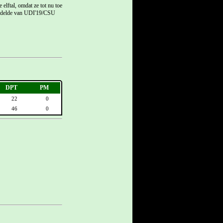
lftal, omdat ze tot nu toe
middelde van UDI'19/CSU
DPT
PM
22
0
46
0