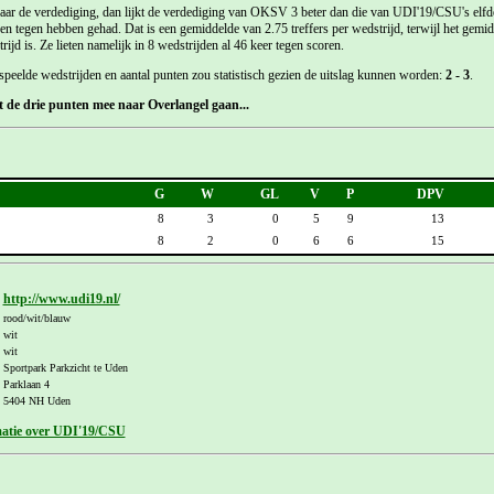
ar de verdediging, dan lijkt de verdediging van OKSV 3 beter dan die van UDI'19/CSU's elfde e
den tegen hebben gehad. Dat is een gemiddelde van 2.75 treffers per wedstrijd, terwijl het ge
ijd is. Ze lieten namelijk in 8 wedstrijden al 46 keer tegen scoren.
speelde wedstrijden en aantal punten zou statistisch gezien de uitslag kunnen worden:
2 - 3
.
 de drie punten mee naar Overlangel gaan...
G
W
GL
V
P
DPV
8
3
0
5
9
13
8
2
0
6
6
15
http://www.udi19.nl/
rood/wit/blauw
wit
wit
Sportpark Parkzicht te Uden
Parklaan 4
5404 NH Uden
matie over UDI'19/CSU