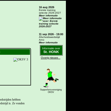
16 aug 2026
Eerste training
selectie 2026-2027
Meer informatie
11 sep 2026 - 19:00
Afscheidswedstrijd
Arno
Meer informatie
Informatie over
St. HONK
3
Overig nieuws...
Supportersvereniging
OKSV
edstrijden hebben
dstrijd is. Ze vonden