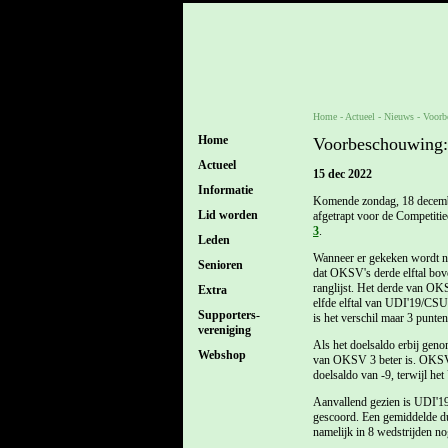
Home
- Actueel -
Nieuws
-
Voorb
Home
Voorbeschouwing
Actueel
15 dec 2022
Informatie
Komende zondag, 18 decemb
Lid worden
afgetrapt voor de Competiti
3
.
Leden
Wanneer er gekeken wordt naa
Senioren
dat OKSV's derde elftal bo
ranglijst. Het derde van OKSV
Extra
elfde elftal van UDI'19/CSU
Supporters-
is het verschil maar 3 punten
vereniging
Als het doelsaldo erbij genom
Webshop
van OKSV 3 beter is. OKSV's
doelsaldo van -9, terwijl he
Aanvallend gezien is UDI'19
gescoord. Een gemiddelde du
namelijk in 8 wedstrijden no