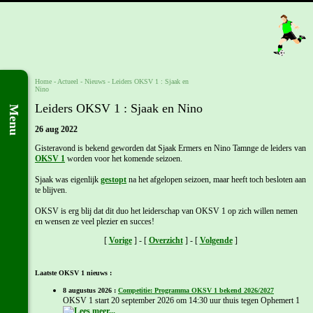
Home
- Actueel -
Nieuws
-
Leiders OKSV 1 : Sjaak en
Nino
Leiders OKSV 1 : Sjaak en Nino
Menu
26 aug 2022
Gisteravond is bekend geworden dat Sjaak Ermers en Nino Tamnge de leiders van
OKSV 1
worden voor het komende seizoen.
Sjaak was eigenlijk
gestopt
na het afgelopen seizoen, maar heeft toch besloten aan
te blijven.
OKSV is erg blij dat dit duo het leiderschap van OKSV 1 op zich willen nemen
en wensen ze veel plezier en succes!
[
Vorige
] - [
Overzicht
] - [
Volgende
]
Laatste OKSV 1 nieuws :
8 augustus 2026 :
Competitie: Programma OKSV 1 bekend 2026/2027
OKSV 1 start 20 september 2026 om 14:30 uur thuis tegen Ophemert 1