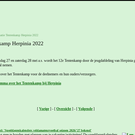
matie Tentenkamp Herpinia 2022
nkamp Herpinia 2022
ag 27 en zaterdag 28 mei a.s. wordt het 12e Tentenkamp door de jeugdafdeling van Herpinia 
l nemen.
e over het Tentenkamp voor de deelnemers en hun ouders/verzorgers.
amma over het Tentenkamp bij Herpinia
[
Vorige
] - [
Overzicht
] - [
Volgende
]
nl: 'Speeldagenkalenders veldamateurvoetbal seizoen 2026/'27 bekend'
g mee te houden met plannen van je vakanties/activiteiten! De speeldagenkalenders ...