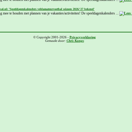
bal.nl: 'Speeldagenkalenders veldamateurvoetbal seizoen 2026/'27 bekend'
g mee te houden met plannen van je vakanties/activiteiten! De speeldagenkalenders ...
© Copyright 2001-2026 -
Privacyverklaring
Gemaakt door:
Chris Kamps