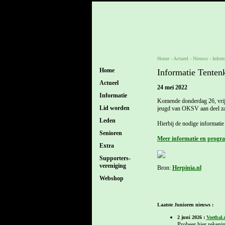
Home
- Actueel -
Nieuws
-
Infor
Home
Informatie Tente
Actueel
24 mei 2022
Informatie
Komende donderdag 26, vrijd
Lid worden
jeugd van OKSV aan deel za
Leden
Hierbij de nodige informati
Senioren
Meer informatie en progr
Extra
Supporters-
vereniging
Bron:
Herpinia.nl
Webshop
Laatste Junioren nieuws :
2 juni 2026 :
Voetbal.
Probeer hier rekenin