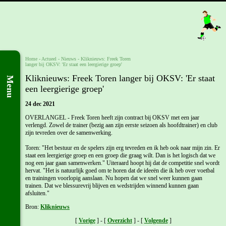
Home
- Actueel -
Nieuws
-
Kliknieuws: Freek Toren
langer bij OKSV: 'Er staat een leergierige groep'
Kliknieuws: Freek Toren langer bij OKSV: 'Er staat
Menu
een leergierige groep'
24 dec 2021
OVERLANGEL - Freek Toren heeft zijn contract bij OKSV met een jaar
verlengd. Zowel de trainer (bezig aan zijn eerste seizoen als hoofdtrainer) en club
zijn tevreden over de samenwerking.
Toren: "Het bestuur en de spelers zijn erg tevreden en ik heb ook naar mijn zin. Er
staat een leergierige groep en een groep die graag wilt. Dan is het logisch dat we
nog een jaar gaan samenwerken." Uiteraard hoopt hij dat de competitie snel wordt
hervat. "Het is natuurlijk goed om te horen dat de ideeën die ik heb over voetbal
en trainingen voorlopig aanslaan. Nu hopen dat we snel weer kunnen gaan
trainen. Dat we blessurevrij blijven en wedstrijden winnend kunnen gaan
afsluiten."
Bron:
Kliknieuws
[
Vorige
] - [
Overzicht
] - [
Volgende
]