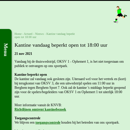
Home
- Actueel -
Nieuws
-
Kantine vandaag beperkt
open tot 18:00 uur
Kantine vandaag beperkt open tot 18:00 uur
Menu
21 nov 2021
Vandaag bij de thuiswedstrijd, OKSV 1 - Ophemert 1, is het niet toegestaan om
publiek te ontvangen op ons sportpark.
Kantine beperkt open
De kantine zal vandaag ook gesloten zijn. Uiteraard wel voor het vertrek en (kort)
bij terugkomst van OKSV 3, die een uitwedstrijd spelen om 11:00 uur in
Berghem tegen Berghem Sport 7. Ook zal de kantine 's middags beperkt geopend
zijn voor de spelers/begeleiders van OKSV 1 en Ophemert 1 tot uiterlijk 18:00
uur.
Meer informatie vanuit de KNVB:
Richtlijnen omtrent kantinebezoek
Toegangscontrole
We blijven een
toegangscontrole
houden bij het betreden van ons sportpark.