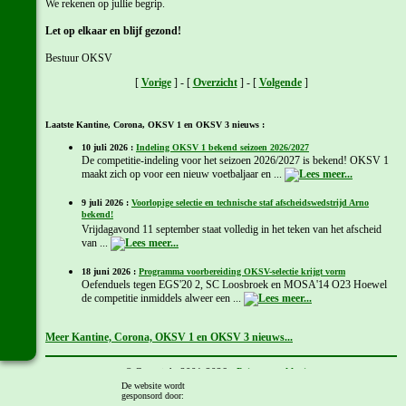
We rekenen op jullie begrip.
Let op elkaar en blijf gezond!
Bestuur OKSV
[
Vorige
] - [
Overzicht
] - [
Volgende
]
Laatste Kantine, Corona, OKSV 1 en OKSV 3 nieuws :
10 juli 2026 :
Indeling OKSV 1 bekend seizoen 2026/2027
De competitie-indeling voor het seizoen 2026/2027 is bekend! OKSV 1
maakt zich op voor een nieuw voetbaljaar en ...
9 juli 2026 :
Voorlopige selectie en technische staf afscheidswedstrijd Arno
bekend!
Vrijdagavond 11 september staat volledig in het teken van het afscheid
van ...
18 juni 2026 :
Programma voorbereiding OKSV-selectie krijgt vorm
Oefenduels tegen EGS'20 2, SC Loosbroek en MOSA'14 O23 Hoewel
de competitie inmiddels alweer een ...
Meer Kantine, Corona, OKSV 1 en OKSV 3 nieuws...
© Copyright 2001-2026 -
Privacyverklaring
Gemaakt door:
Chris Kamps
De website wordt
gesponsord door: