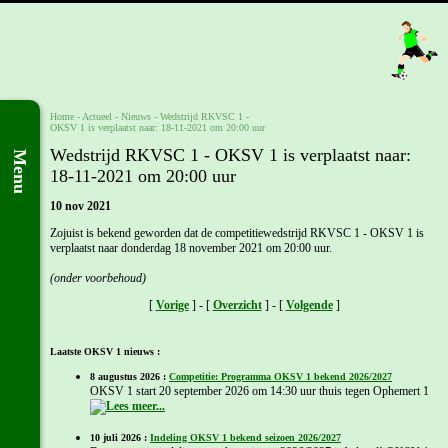
Home
- Actueel -
Nieuws
-
Wedstrijd RKVSC 1 -
OKSV 1 is verplaatst naar: 18-11-2021 om 20:00 uur
Wedstrijd RKVSC 1 - OKSV 1 is verplaatst naar:
Menu
18-11-2021 om 20:00 uur
10 nov 2021
Zojuist is bekend geworden dat de competitiewedstrijd RKVSC 1 - OKSV 1 is
verplaatst naar donderdag 18 november 2021 om 20:00 uur.
(onder voorbehoud)
[
Vorige
] - [
Overzicht
] - [
Volgende
]
Laatste OKSV 1 nieuws :
8 augustus 2026 :
Competitie: Programma OKSV 1 bekend 2026/2027
OKSV 1 start 20 september 2026 om 14:30 uur thuis tegen Ophemert 1
10 juli 2026 :
Indeling OKSV 1 bekend seizoen 2026/2027