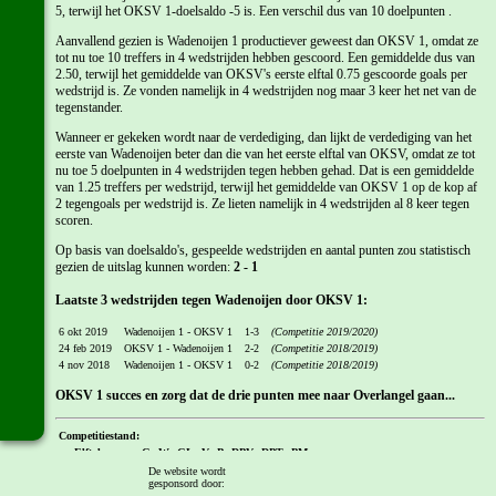
5, terwijl het OKSV 1-doelsaldo -5 is. Een verschil dus van 10 doelpunten .
Aanvallend gezien is Wadenoijen 1 productiever geweest dan OKSV 1, omdat ze
tot nu toe 10 treffers in 4 wedstrijden hebben gescoord. Een gemiddelde dus van
2.50, terwijl het gemiddelde van OKSV's eerste elftal 0.75 gescoorde goals per
wedstrijd is. Ze vonden namelijk in 4 wedstrijden nog maar 3 keer het net van de
tegenstander.
Wanneer er gekeken wordt naar de verdediging, dan lijkt de verdediging van het
eerste van Wadenoijen beter dan die van het eerste elftal van OKSV, omdat ze tot
nu toe 5 doelpunten in 4 wedstrijden tegen hebben gehad. Dat is een gemiddelde
van 1.25 treffers per wedstrijd, terwijl het gemiddelde van OKSV 1 op de kop af
2 tegengoals per wedstrijd is. Ze lieten namelijk in 4 wedstrijden al 8 keer tegen
scoren.
Op basis van doelsaldo's, gespeelde wedstrijden en aantal punten zou statistisch
gezien de uitslag kunnen worden:
2 - 1
Laatste 3 wedstrijden tegen Wadenoijen door OKSV 1:
6 okt 2019
Wadenoijen 1 - OKSV 1
1-3
(Competitie 2019/2020)
24 feb 2019
OKSV 1 - Wadenoijen 1
2-2
(Competitie 2018/2019)
4 nov 2018
Wadenoijen 1 - OKSV 1
0-2
(Competitie 2018/2019)
OKSV 1 succes en zorg dat de drie punten mee naar Overlangel gaan...
Competitiestand:
Elftal
G
W
GL
V
P
DPV
DPT
PM
4
Wadenoijen 1
4
2
2
0
8
10
5
0
De website wordt
gesponsord door:
12
OKSV 1
4
0
2
2
2
3
8
0