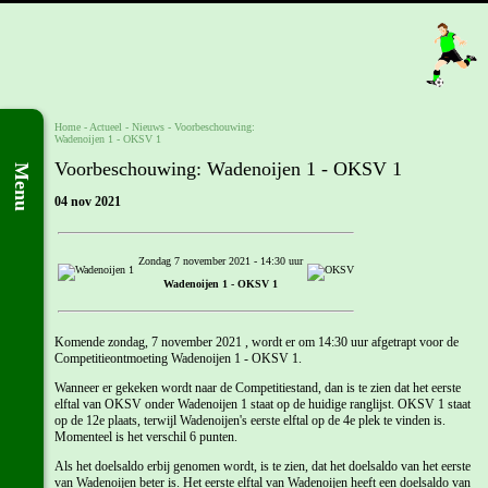
Home
- Actueel -
Nieuws
-
Voorbeschouwing:
Wadenoijen 1 - OKSV 1
Voorbeschouwing: Wadenoijen 1 - OKSV 1
Menu
04 nov 2021
Zondag 7 november 2021 - 14:30 uur
Wadenoijen 1 - OKSV 1
Komende zondag, 7 november 2021 , wordt er om 14:30 uur afgetrapt voor de
Competitieontmoeting Wadenoijen 1 - OKSV 1.
Wanneer er gekeken wordt naar de Competitiestand, dan is te zien dat het eerste
elftal van OKSV onder Wadenoijen 1 staat op de huidige ranglijst. OKSV 1 staat
op de 12e plaats, terwijl Wadenoijen's eerste elftal op de 4e plek te vinden is.
Momenteel is het verschil 6 punten.
Als het doelsaldo erbij genomen wordt, is te zien, dat het doelsaldo van het eerste
van Wadenoijen beter is. Het eerste elftal van Wadenoijen heeft een doelsaldo van