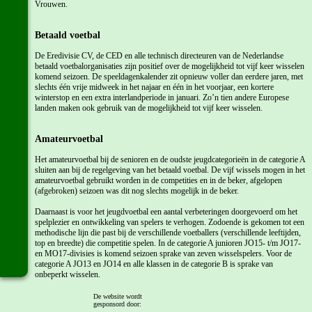
Vrouwen.
Betaald voetbal
De Eredivisie CV, de CED en alle technisch directeuren van de Nederlandse
betaald voetbalorganisaties zijn positief over de mogelijkheid tot vijf keer wisselen
komend seizoen. De speeldagenkalender zit opnieuw voller dan eerdere jaren, met
slechts één vrije midweek in het najaar en één in het voorjaar, een kortere
winterstop en een extra interlandperiode in januari. Zo’n tien andere Europese
landen maken ook gebruik van de mogelijkheid tot vijf keer wisselen.
Amateurvoetbal
Het amateurvoetbal bij de senioren en de oudste jeugdcategorieën in de categorie A
sluiten aan bij de regelgeving van het betaald voetbal. De vijf wissels mogen in het
amateurvoetbal gebruikt worden in de competities en in de beker, afgelopen
(afgebroken) seizoen was dit nog slechts mogelijk in de beker.
Daarnaast is voor het jeugdvoetbal een aantal verbeteringen doorgevoerd om het
spelplezier en ontwikkeling van spelers te verhogen. Zodoende is gekomen tot een
methodische lijn die past bij de verschillende voetballers (verschillende leeftijden,
top en breedte) die competitie spelen. In de categorie A junioren JO15- t/m JO17-
en MO17-divisies is komend seizoen sprake van zeven wisselspelers. Voor de
categorie A JO13 en JO14 en alle klassen in de categorie B is sprake van
onbeperkt wisselen.
Voor de categorie A JO13 en JO14 en alle klassen in de categorie B is sprake van
De website wordt
gesponsord door:
onbeperkt wisselen.