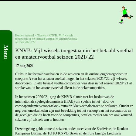
Home
- Actueel -
Nieuws
-
KNVB: Vijf wissels
toegestaan in het betaald voetbal en amateurvoetbal
seizoen 2021/'22
Menu
KNVB: Vijf wissels toegestaan in het betaald voetbal
en amateurvoetbal seizoen 2021/'22
17 aug 2021
Clubs in het betaald voetbal en in de senioren en de oudste jeugdcategorieën in
categorie A van het amateurvoetbal mogen in het seizoen 2021/’22 vijf wissels
doorvoeren. In alle betaald voetbalcompetities was daar in het seizoen 2020/’21 al
sprake van, in het amateurvoetbal alleen in de bekercompetities.
In het seizoen 2020/’21 ging de KNVB al mee met het besluit van de
internationale spelregelcommissie (IFAB) om spelers in het - door de
coronapandemie veroorzaakte - extra drukke voetbalseizoen te ontlasten. Omdat er
nog veel onzekerheden zijn met betrekking tot het verloop van het coronavirus en
de gevolgen die dit heeft voor de competities, bevelen medici aan om ook komend
seizoen vijf wissels aan te houden.
Deze regeling geldt komend seizoen onder meer voor de Eredivisie, de Keuken
Kampioen Divisie, de TOTO KNVB Beker en de Pure Energie Eredivisie