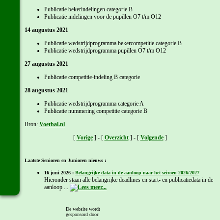
Publicatie bekerindelingen categorie B
Publicatie indelingen voor de pupillen O7 t/m O12
14 augustus 2021
Publicatie wedstrijdprogramma bekercompetitie categorie B
Publicatie wedstrijdprogramma pupillen O7 t/m O12
27 augustus 2021
Publicatie competitie-indeling B categorie
28 augustus 2021
Publicatie wedstrijdprogramma categorie A
Publicatie nummering competitie categorie B
Bron:
Voetbal.nl
[
Vorige
] - [
Overzicht
] - [
Volgende
]
Laatste Senioren en Junioren nieuws :
16 juni 2026 :
Belangrijke data in de aanloop naar het seizoen 2026/2027
Hieronder staan alle belangrijke deadlines en start- en publicatiedata in de
aanloop ...
2 juni 2026 :
Voetbal.nl: 'Speeldagenkalenders veldamateurvoetbal seizoen
De website wordt
2026/'27 bekend'
gesponsord door:
Probeer hier rekening mee te houden met plannen van je