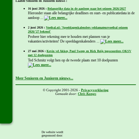
Laatste Senioren en Junioren nieuws :
16 juni 2026 :
Belangrijke data in de aanloop naar het seizoen 2026/2027
Hieronder staan alle belangrijke deadlines en start- en publicatiedata in de
aanloop ...
2 juni 2026 :
Voetbal.nl: 'Speeldagenkalenders veldamateurvoetbal seizoen
2026/'27 bekend'
Probeer hier rekening mee te houden met plannen van je
vakanties/activiteiten! De speeldagenkalenders ...
27 mei 2026 :
Kevin vd Akker, Paul Sweep en Rick Reijs topscoorders OKSV
met 12 doelpunten
Ted Schmitz volgt hen op de tweede plaats met 10 doelpunten
Meer Senioren en Junioren nieuws...
© Copyright 2001-2026 -
Privacyverklaring
Gemaakt door:
Chris Kamps
De website wordt
gesponsord door: