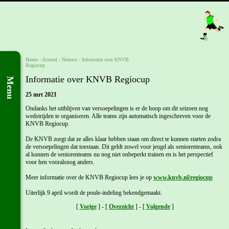
Home
- Actueel -
Nieuws
-
Informatie over KNVB
Regiocup
Informatie over KNVB Regiocup
Menu
25 mrt 2021
Ondanks het uitblijven van versoepelingen is er de hoop om dit seizoen nog
wedstrijden te organiseren. Alle teams zijn automatisch ingeschreven voor de
KNVB Regiocup.
De KNVB zorgt dat ze alles klaar hebben staan om direct te kunnen starten zodra
de versoepelingen dat toestaan. Dit geldt zowel voor jeugd als seniorenteams, ook
al kunnen de seniorenteams nu nog niet onbeperkt trainen en is het perspectief
voor hen vooralsnog anders.
Meer informatie over de KNVB Regiocup lees je op
www.knvb.nl/regiocup
Uiterlijk 9 april wordt de poule-indeling bekendgemaakt.
[
Vorige
] - [
Overzicht
] - [
Volgende
]