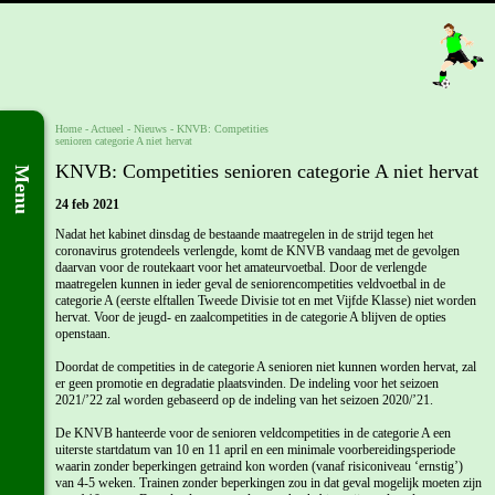
Home
- Actueel -
Nieuws
-
KNVB: Competities
senioren categorie A niet hervat
KNVB: Competities senioren categorie A niet hervat
Menu
24 feb 2021
Nadat het kabinet dinsdag de bestaande maatregelen in de strijd tegen het
coronavirus grotendeels verlengde, komt de KNVB vandaag met de gevolgen
daarvan voor de routekaart voor het amateurvoetbal. Door de verlengde
maatregelen kunnen in ieder geval de seniorencompetities veldvoetbal in de
categorie A (eerste elftallen Tweede Divisie tot en met Vijfde Klasse) niet worden
hervat. Voor de jeugd- en zaalcompetities in de categorie A blijven de opties
openstaan.
Doordat de competities in de categorie A senioren niet kunnen worden hervat, zal
er geen promotie en degradatie plaatsvinden. De indeling voor het seizoen
2021/’22 zal worden gebaseerd op de indeling van het seizoen 2020/’21.
De KNVB hanteerde voor de senioren veldcompetities in de categorie A een
uiterste startdatum van 10 en 11 april en een minimale voorbereidingsperiode
waarin zonder beperkingen getraind kon worden (vanaf risiconiveau ‘ernstig’)
van 4-5 weken. Trainen zonder beperkingen zou in dat geval mogelijk moeten zijn