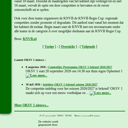
vanaf 10 maart. Doordat de maatregelen van het kabinet zijn verlengd tot en met
16 maart, vervalt de optie om deze competities te hervatten en de eerste
seizoenshelft uit te spelen.
Ook voor deze teams organiseert de KNVB de KNVB Regio Cup: regionale
competities zonder promotie of degradatie. Dit aanbod start vanaf het moment dat
het kabinet dit toelaat. Begin maart start de KNVB met een inventarisatie onder
alle teams in de categorie A over mogelijke deelname aan de KNVB Regio Cup.
Bron:
KNVB.nl
[
Vorige
] - [
Overzicht
] - [
Volgende
]
Laatste OKSV 1 nieuws :
8 augustus 2026 :
Competitie: Programma OKSV 1 bekend 2026/2027
OKSV 1 start 20 september 2026 om 14:30 uur thuis tegen Ophemert 1
10 juli 2026 :
Indeling OKSV 1 bekend seizoen 2026/2027
De competitie-indeling voor het seizoen 2026/2027 is bekend! OKSV 1
maakt zich op voor een nieuw voetbaljaar en ...
Meer OKSV 1 nieuws...
© Copyright 2001-2026 -
Privacyverklaring
Gemaakt door:
Chris Kamps
De website wordt
gesponsord door: