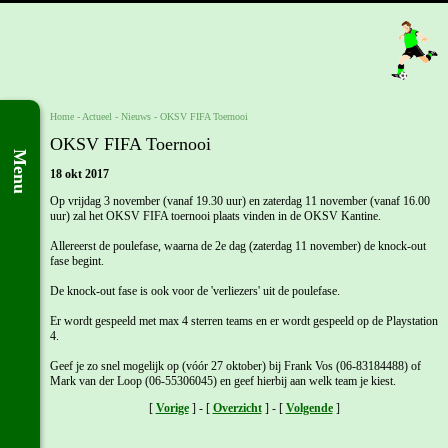
Home
- Actueel -
Nieuws
-
OKSV FIFA Toernooi
OKSV FIFA Toernooi
Menu
18 okt 2017
Op vrijdag 3 november (vanaf 19.30 uur) en zaterdag 11 november (vanaf 16.00
uur) zal het OKSV FIFA toernooi plaats vinden in de OKSV Kantine.
Allereerst de poulefase, waarna de 2e dag (zaterdag 11 november) de knock-out
fase begint.
De knock-out fase is ook voor de 'verliezers' uit de poulefase.
Er wordt gespeeld met max 4 sterren teams en er wordt gespeeld op de Playstation
4.
Geef je zo snel mogelijk op (vóór 27 oktober) bij Frank Vos (06-83184488) of
Mark van der Loop (06-55306045) en geef hierbij aan welk team je kiest.
[
Vorige
] - [
Overzicht
] - [
Volgende
]