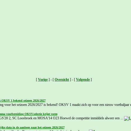
[
Vorige
] - [
Overzicht
] - [
Volgende
]
g OKSV 1 bekend seizoen 2026/2027
ing voor het seizoen 2026/2027 is bekend! OKSV 1 maakt zich op voor een nieuw voetbaljaar e
mma voorbereiding OKSV-selectie krijgt vorm
GS'20 2, SC Loosbroek en MOSA'14 O23 Hoewel de competitie inmiddels alweer een ...
ijke data in de aanloop naar het seizoen 2026/2027