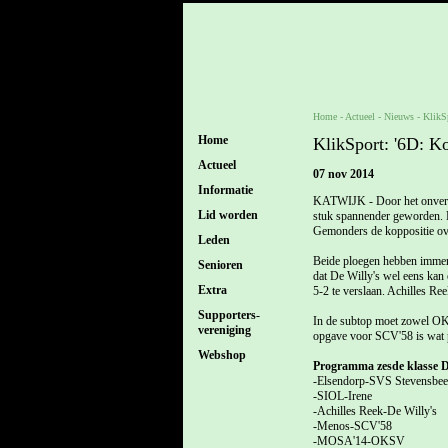
Home
- Actueel -
Nieuws
-
KlikSp
Home
KlikSport: '6D: Ko
Actueel
07 nov 2014
Informatie
KATWIJK - Door het onverwac
Lid worden
stuk spannender geworden. D
Gemonders de koppositie o
Leden
Beide ploegen hebben immers
Senioren
dat De Willy's wel eens kan
Extra
5-2 te verslaan. Achilles Re
Supporters-
In de subtop moet zowel OKS
vereniging
opgave voor SCV'58 is wat p
Webshop
Programma zesde klasse D
-Elsendorp-SVS Stevensbe
-SIOL-Irene
-Achilles Reek-De Willy's
-Menos-SCV'58
-MOSA'14-OKSV