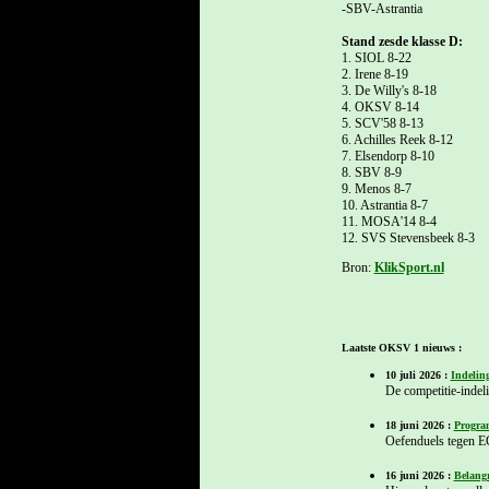
-SBV-Astrantia
Stand zesde klasse D:
1. SIOL 8-22
2. Irene 8-19
3. De Willy's 8-18
4. OKSV 8-14
5. SCV'58 8-13
6. Achilles Reek 8-12
7. Elsendorp 8-10
8. SBV 8-9
9. Menos 8-7
10. Astrantia 8-7
11. MOSA'14 8-4
12. SVS Stevensbeek 8-3
Bron:
KlikSport.nl
Laatste OKSV 1 nieuws :
10 juli 2026 :
Indelin
De competitie-indel
18 juni 2026 :
Progra
Oefenduels tegen E
16 juni 2026 :
Belangr