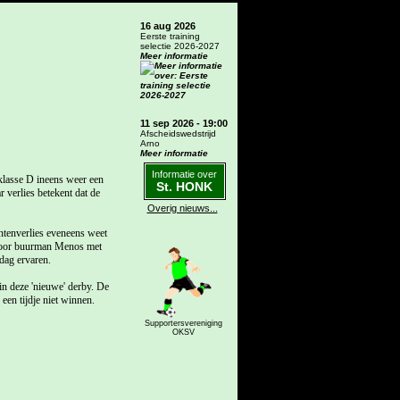
16 aug 2026
Eerste training
selectie 2026-2027
Meer informatie
11 sep 2026 - 19:00
Afscheidswedstrijd
Arno
Meer informatie
Informatie over
klasse D ineens weer een
St. HONK
verlies betekent dat de
Overig nieuws...
ntenverlies eveneens weet
 door buurman Menos met
dag ervaren.
n deze 'nieuwe' derby. De
en tijdje niet winnen.
Supportersvereniging
OKSV