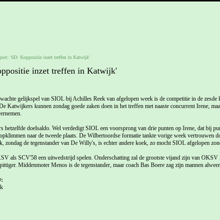
ort: '6D: Koppositie inzet treffen in Katwijk'
ppositie inzet treffen in Katwijk'
hte gelijkspel van SIOL bij Achilles Reek van afgelopen week is de competitie in de zesde 
e Katwijkers kunnen zondag goede zaken doen in het treffen met naaste concurrent Irene, maar 
vernemen.
 hetzelfde doelsaldo. Wel verdedigt SIOL een voorsprong van drie punten op Irene, dat bij pu
 opklimmen naar de tweede plaats. De Wilbertoordse formatie tankte vorige week vertrouwen
ek, zondag de tegenstander van De Willy's, is echter andere koek, zo mocht SIOL afgelopen zon
V als SCV'58 een uitwedstrijd spelen. Onderschatting zal de grootste vijand zijn van OKSV i
ittiger. Middenmoter Menos is de tegenstander, maar coach Bas Boere zag zijn mannen alweer e
:
ek