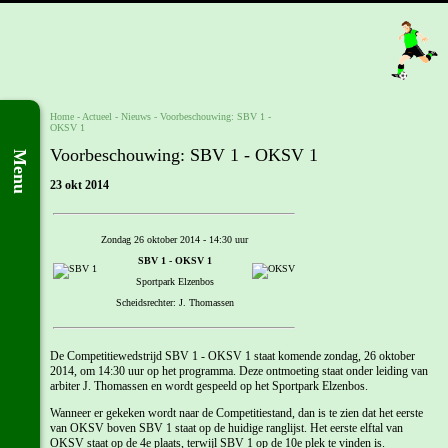
Home
- Actueel -
Nieuws
-
Voorbeschouwing: SBV 1 -
OKSV 1
Voorbeschouwing: SBV 1 - OKSV 1
Menu
23 okt 2014
Zondag 26 oktober 2014 - 14:30 uur
SBV 1 - OKSV 1
Sportpark Elzenbos
Scheidsrechter: J. Thomassen
De Competitiewedstrijd SBV 1 - OKSV 1 staat komende zondag, 26 oktober
2014, om 14:30 uur op het programma. Deze ontmoeting staat onder leiding van
arbiter J. Thomassen en wordt gespeeld op het Sportpark Elzenbos.
Wanneer er gekeken wordt naar de Competitiestand, dan is te zien dat het eerste
van OKSV boven SBV 1 staat op de huidige ranglijst. Het eerste elftal van
OKSV staat op de 4e plaats, terwijl SBV 1 op de 10e plek te vinden is.