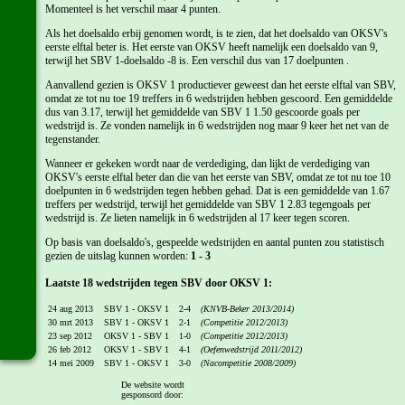
Momenteel is het verschil maar 4 punten.
Als het doelsaldo erbij genomen wordt, is te zien, dat het doelsaldo van OKSV's
eerste elftal beter is. Het eerste van OKSV heeft namelijk een doelsaldo van 9,
terwijl het SBV 1-doelsaldo -8 is. Een verschil dus van 17 doelpunten .
Aanvallend gezien is OKSV 1 productiever geweest dan het eerste elftal van SBV,
omdat ze tot nu toe 19 treffers in 6 wedstrijden hebben gescoord. Een gemiddelde
dus van 3.17, terwijl het gemiddelde van SBV 1 1.50 gescoorde goals per
wedstrijd is. Ze vonden namelijk in 6 wedstrijden nog maar 9 keer het net van de
tegenstander.
Wanneer er gekeken wordt naar de verdediging, dan lijkt de verdediging van
OKSV's eerste elftal beter dan die van het eerste van SBV, omdat ze tot nu toe 10
doelpunten in 6 wedstrijden tegen hebben gehad. Dat is een gemiddelde van 1.67
treffers per wedstrijd, terwijl het gemiddelde van SBV 1 2.83 tegengoals per
wedstrijd is. Ze lieten namelijk in 6 wedstrijden al 17 keer tegen scoren.
Op basis van doelsaldo's, gespeelde wedstrijden en aantal punten zou statistisch
gezien de uitslag kunnen worden:
1 - 3
Laatste 18 wedstrijden tegen SBV door OKSV 1:
24 aug 2013
SBV 1 - OKSV 1
2-4
(KNVB-Beker 2013/2014)
30 mrt 2013
SBV 1 - OKSV 1
2-1
(Competitie 2012/2013)
23 sep 2012
OKSV 1 - SBV 1
1-0
(Competitie 2012/2013)
26 feb 2012
OKSV 1 - SBV 1
4-1
(Oefenwedstrijd 2011/2012)
14 mei 2009
SBV 1 - OKSV 1
3-0
(Nacompetitie 2008/2009)
14 dec 2008
SBV 1 - OKSV 1
0-0
(Competitie 2008/2009)
De website wordt
14 sep 2008
OKSV 1 - SBV 1
0-4
(Competitie 2008/2009)
gesponsord door:
13 apr 2008
OKSV 1 - SBV 1
2-3
(Competitie 2007/2008)