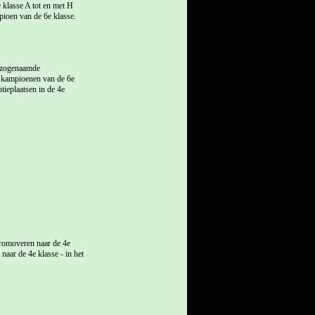
klasse A tot en met H
ioen van de 6e klasse.
t zogenaamde
 kampioenen van de 6e
ieplaatsen in de 4e
promoveren naar de 4e
naar de 4e klasse - in het