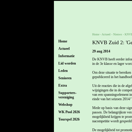
Home
- Actueel -
Nieuws
-
KNVB Z
Home
KNVB Zuid 2: 'Gew
Actueel
29 aug 2014
Informatie
De KNVB heeft eerder informa
Lid worden
in de 3e klasse en lager wor
Leden
Om deze situatie te bereiken
gepubliceerd in het handbo
Senioren
Extra
Uit de reacties die in de af
wijzigingen die in de compet
Supporters-
van een spanningselement in
vereniging
einde van het seizoen 2014/’
Webshop
Mede op basis van deze signa
WK Pool 2026
passen. De belangrijkste ver
mogelijkheid krijgen te prom
Tourspel 2026
nacompetitie wordt gespeeld
De mogelijkheid tot promotie