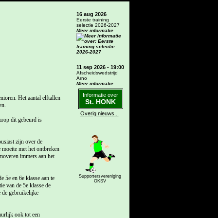
16 aug 2026
Eerste training
selectie 2026-2027
Meer informatie
11 sep 2026 - 19:00
Afscheidswedstrijd
Arno
Meer informatie
Informatie over
ioren. Het aantal elftallen
St. HONK
en.
Overig nieuws...
arop dit gebeurd is
usiast zijn over de
e moeite met het ontbreken
omoveren immers aan het
Supportersvereniging
e 5e en 6e klasse aan te
OKSV
ie van de 5e klasse de
 de gebruikelijke
rlijk ook tot een