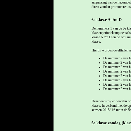
aanpassing van de nacompeti
direct zouden promoveren na
6e klasse A t/m D
De nummers 1 van de 6e klas
klassenperiodekampioenscha
klasse A t/m D en de acht n
klasse.
Hierbij worden de elftallen a
De nummer 2 van he
De nummer 2 van he
De nummer 2 van he
De nummer 2 van he
De nummer 2 van he
De nummer 2 van he
De nummer 2 van he
De nummer 2 van he
Deze wedstrijden worden op n
klasse. In verband met de oph
seizoen 2015/’16 uit in de 5e
6e klasse zondag (kla