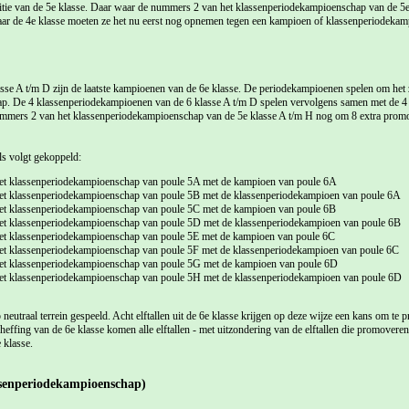
tie van de 5e klasse. Daar waar de nummers 2 van het klassenperiodekampioenschap van de 5e 
ar de 4e klasse moeten ze het nu eerst nog opnemen tegen een kampioen of klassenperiodekamp
se A t/m D zijn de laatste kampioenen van de 6e klasse. De periodekampioenen spelen om he
p. De 4 klassenperiodekampioenen van de 6 klasse A t/m D spelen vervolgens samen met de 4
ummers 2 van het klassenperiodekampioenschap van de 5e klasse A t/m H nog om 8 extra promot
ls volgt gekoppeld:
t klassenperiodekampioenschap van poule 5A met de kampioen van poule 6A
t klassenperiodekampioenschap van poule 5B met de klassenperiodekampioen van poule 6A
t klassenperiodekampioenschap van poule 5C met de kampioen van poule 6B
t klassenperiodekampioenschap van poule 5D met de klassenperiodekampioen van poule 6B
t klassenperiodekampioenschap van poule 5E met de kampioen van poule 6C
t klassenperiodekampioenschap van poule 5F met de klassenperiodekampioen van poule 6C
t klassenperiodekampioenschap van poule 5G met de kampioen van poule 6D
t klassenperiodekampioenschap van poule 5H met de klassenperiodekampioen van poule 6D
eutraal terrein gespeeld. Acht elftallen uit de 6e klasse krijgen op deze wijze een kans om te 
effing van de 6e klasse komen alle elftallen - met uitzondering van de elftallen die promoveren 
 klasse.
ssenperiodekampioenschap)