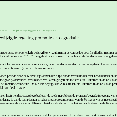
uid 2: 'Gewijzigde regeling promotie en degradatie'
ijzigde regeling promotie en degradatie'
tie verstrekt over enkele belangrijke wijzigingen in de competitie voor 1e elftallen mannen sen
dt vanaf het seizoen 2015/’16 uitgebreid van 12 naar 14 elftallen en de 6e klasse wordt opgehev
 vindt het komend seizoen vanuit de 4e, 5e en 6e klasse versterkte promotie plaats. De wijze wa
ek competitiezaken (voorheen bewaarnummer).
gelopen periode door de KNVB zijn ontvangen blijkt dat de verenigingen over het algemeen entho
itie gaan plaatsvinden. Wel hebben veel verenigingen die met een elftal uitkomen in de 6e klass
 de komende competitie. De KNVB begrijpt dat. Alle elftallen die uitkomen in de 6e klasse pr
15 naar de 5e klasse.
len heeft het districtscollege besloten de reeds gepubliceerde promotie/degradatieregeling van d
andering is dat de kampioenen en klassenperiodekampioenen van de 6e klasse via de nacompetit
overen naar de 4e klasse. Uiteraard betekent dit dan ook dat het komend seizoen in de 6e klasse
.
 van de kampioenen en klassenperiodekampioenen van de 6e klasse naar de 4e klasse leidt natuu