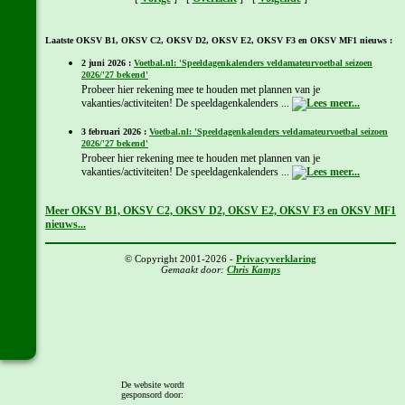
Laatste OKSV B1, OKSV C2, OKSV D2, OKSV E2, OKSV F3 en OKSV MF1 nieuws :
2 juni 2026 :
Voetbal.nl: 'Speeldagenkalenders veldamateurvoetbal seizoen
2026/'27 bekend'
Probeer hier rekening mee te houden met plannen van je
vakanties/activiteiten! De speeldagenkalenders ...
3 februari 2026 :
Voetbal.nl: 'Speeldagenkalenders veldamateurvoetbal seizoen
2026/'27 bekend'
Probeer hier rekening mee te houden met plannen van je
vakanties/activiteiten! De speeldagenkalenders ...
Meer OKSV B1, OKSV C2, OKSV D2, OKSV E2, OKSV F3 en OKSV MF1
nieuws...
© Copyright 2001-2026 -
Privacyverklaring
Gemaakt door:
Chris Kamps
De website wordt
gesponsord door: