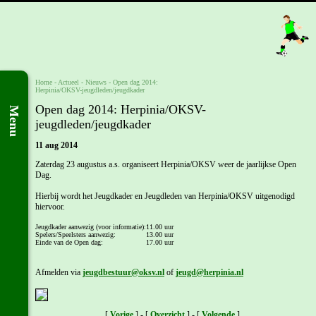
Home
- Actueel -
Nieuws
-
Open dag 2014:
Herpinia/OKSV-jeugdleden/jeugdkader
Open dag 2014: Herpinia/OKSV-
Menu
jeugdleden/jeugdkader
11 aug 2014
Zaterdag 23 augustus a.s. organiseert Herpinia/OKSV weer de jaarlijkse Open
Dag.
Hierbij wordt het Jeugdkader en Jeugdleden van Herpinia/OKSV uitgenodigd
hiervoor.
Jeugdkader aanwezig (voor informatie):
11.00 uur
Spelers/Speelsters aanwezig:
13.00 uur
Einde van de Open dag:
17.00 uur
Afmelden via
jeugdbestuur@oksv.nl
of
jeugd@herpinia.nl
[
Vorige
] - [
Overzicht
] - [
Volgende
]