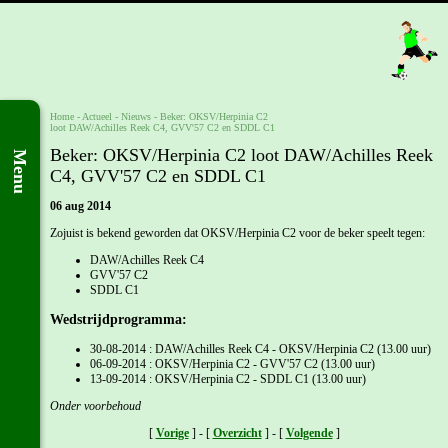
Home
- Actueel -
Nieuws
-
Beker: OKSV/Herpinia C2
loot DAW/Achilles Reek C4, GVV'57 C2 en SDDL C1
Beker: OKSV/Herpinia C2 loot DAW/Achilles Reek
Menu
C4, GVV'57 C2 en SDDL C1
06 aug 2014
Zojuist is bekend geworden dat OKSV/Herpinia C2 voor de beker speelt tegen:
DAW/Achilles Reek C4
GVV'57 C2
SDDL C1
Wedstrijdprogramma:
30-08-2014 : DAW/Achilles Reek C4 - OKSV/Herpinia C2 (13.00 uur)
06-09-2014 : OKSV/Herpinia C2 - GVV'57 C2 (13.00 uur)
13-09-2014 : OKSV/Herpinia C2 - SDDL C1 (13.00 uur)
Onder voorbehoud
[
Vorige
] - [
Overzicht
] - [
Volgende
]