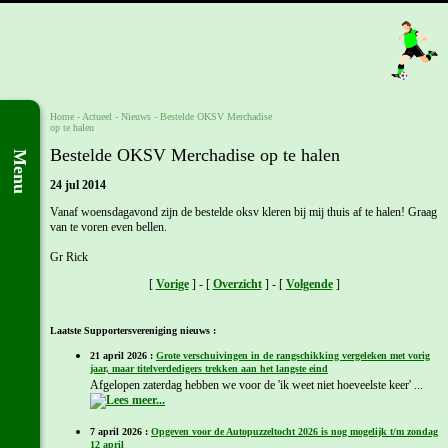
Home
- Actueel -
Nieuws
-
Bestelde OKSV Merchadise
op te halen
Bestelde OKSV Merchadise op te halen
Menu
24 jul 2014
Vanaf woensdagavond zijn de bestelde oksv kleren bij mij thuis af te halen! Graag
van te voren even bellen.
Gr Rick
[
Vorige
] - [
Overzicht
] - [
Volgende
]
Laatste Supportersvereniging nieuws :
21 april 2026 :
Grote verschuivingen in de rangschikking vergeleken met vorig
jaar, maar titelverdedigers trekken aan het langste eind
Afgelopen zaterdag hebben we voor de 'ik weet niet hoeveelste keer' ...
7 april 2026 :
Opgeven voor de Autopuzzeltocht 2026 is nog mogelijk t/m zondag
12 april