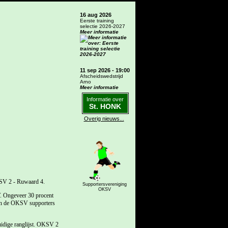
16 aug 2026
Eerste training
selectie 2026-2027
Meer informatie
11 sep 2026 - 19:00
Afscheidswedstrijd
Arno
Meer informatie
Informatie over
St. HONK
Overig nieuws...
KSV 2 - Ruwaard 4.
Supportersvereniging
OKSV
. Ongeveer 30 procent
van de OKSV supporters
uidige ranglijst. OKSV 2