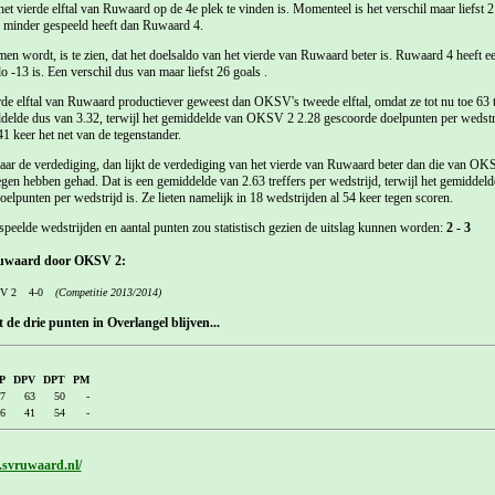
l het vierde elftal van Ruwaard op de 4e plek te vinden is. Momenteel is het verschil maar liefst
d minder gespeeld heeft dan Ruwaard 4.
men wordt, is te zien, dat het doelsaldo van het vierde van Ruwaard beter is. Ruwaard 4 heeft e
 -13 is. Een verschil dus van maar liefst 26 goals .
rde elftal van Ruwaard productiever geweest dan OKSV's tweede elftal, omdat ze tot nu toe 63 t
elde dus van 3.32, terwijl het gemiddelde van OKSV 2 2.28 gescoorde doelpunten per wedstri
1 keer het net van de tegenstander.
ar de verdediging, dan lijkt de verdediging van het vierde van Ruwaard beter dan die van OKS
egen hebben gehad. Dat is een gemiddelde van 2.63 treffers per wedstrijd, terwijl het gemiddeld
punten per wedstrijd is. Ze lieten namelijk in 18 wedstrijden al 54 keer tegen scoren.
speelde wedstrijden en aantal punten zou statistisch gezien de uitslag kunnen worden:
2 - 3
 Ruwaard door OKSV 2:
V 2
4-0
(Competitie 2013/2014)
de drie punten in Overlangel blijven...
P
DPV
DPT
PM
7
63
50
-
6
41
54
-
.svruwaard.nl/