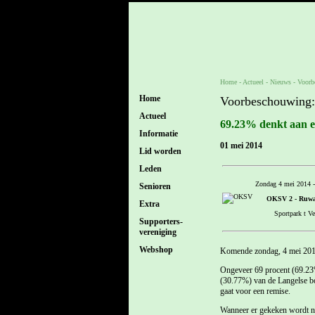
Home
- Actueel -
Nieuws
-
Voorb
Home
Voorbeschouwing
Actueel
69.23% denkt aan 
Informatie
01 mei 2014
Lid worden
Leden
Zondag 4 mei 2014 -
Senioren
OKSV 2 - Ruwa
Extra
Sportpark t Ve
Supporters-
vereniging
Webshop
Komende zondag, 4 mei 2014 
Ongeveer 69 procent (69.23
(30.77%) van de Langelse b
gaat voor een remise.
Wanneer er gekeken wordt na