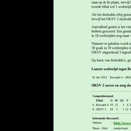
staat op de 8e plaats, terwij
tweede elftal wel 1 wedstrij
Als het doelsaldo erbij geno
terwijl het OKSV 2-doelsaldo
Aanvallend gezien is het vie
hebben gescoord. Een gemidd
in 18 wedstrijden nog maar 4
Wanneer er gekeken wordt na
50 goals in 19 wedstrijden t
OKSV uitgerekend 3 tegendoel
Op basis van doelsaldo's, ge
Laatste wedstrijd tegen
01 dec 2013
Ruwaard 4 - OKS
OKSV 2 succes en zorg dat 
Competitiestand:
Elftal
G
W
GL
V
4.
Ruwaard 4
19
12
1
6
3
8.
OKSV 2
18
5
1
12
1
Informatie Ruwaard:
Website
:
http://www
Tenue - Shirt
:
oranje/zwart