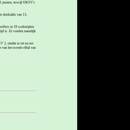
 21 punten, terwijl OKSV's
en doelsaldo van 13,
reffers in 19 wedstrijden
jd is. Ze vonden namelijk
V 2, omdat ze tot nu toe
e van het tweede elftal van