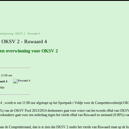
eschouwing: OKSV 2 - Ruwaard 4
: OKSV 2 - Ruwaard 4
een overwinning voor OKSV 2
 11:00 uur
ard 4
ldje
, wordt er om 11:00 uur afgetrapt op het Sportpark t Veldje voor de Competitiewedstrijd O
%) van de OKSV Pool 2013/2014 deelnemers gaat voor winst van het tweede elftal van OKSV
ookmakers gaat voor een nederlaag tegen het vierde elftal van Ruwaard en niemand (0.00%) 
ar de Competitiestand, dan is te zien dat OKSV 2 onder het vierde van Ruwaard staat op de h