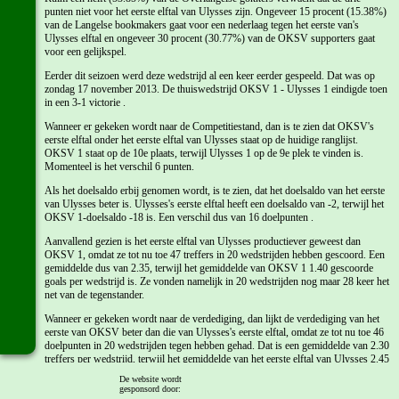
punten niet voor het eerste elftal van Ulysses zijn. Ongeveer 15 procent (15.38%)
van de Langelse bookmakers gaat voor een nederlaag tegen het eerste van's
Ulysses elftal en ongeveer 30 procent (30.77%) van de OKSV supporters gaat
voor een gelijkspel.
Eerder dit seizoen werd deze wedstrijd al een keer eerder gespeeld. Dat was op
zondag 17 november 2013. De thuiswedstrijd OKSV 1 - Ulysses 1 eindigde toen
in een 3-1 victorie .
Wanneer er gekeken wordt naar de Competitiestand, dan is te zien dat OKSV's
eerste elftal onder het eerste elftal van Ulysses staat op de huidige ranglijst.
OKSV 1 staat op de 10e plaats, terwijl Ulysses 1 op de 9e plek te vinden is.
Momenteel is het verschil 6 punten.
Als het doelsaldo erbij genomen wordt, is te zien, dat het doelsaldo van het eerste
van Ulysses beter is. Ulysses's eerste elftal heeft een doelsaldo van -2, terwijl het
OKSV 1-doelsaldo -18 is. Een verschil dus van 16 doelpunten .
Aanvallend gezien is het eerste elftal van Ulysses productiever geweest dan
OKSV 1, omdat ze tot nu toe 47 treffers in 20 wedstrijden hebben gescoord. Een
gemiddelde dus van 2.35, terwijl het gemiddelde van OKSV 1 1.40 gescoorde
goals per wedstrijd is. Ze vonden namelijk in 20 wedstrijden nog maar 28 keer het
net van de tegenstander.
Wanneer er gekeken wordt naar de verdediging, dan lijkt de verdediging van het
eerste van OKSV beter dan die van Ulysses's eerste elftal, omdat ze tot nu toe 46
doelpunten in 20 wedstrijden tegen hebben gehad. Dat is een gemiddelde van 2.30
treffers per wedstrijd, terwijl het gemiddelde van het eerste elftal van Ulysses 2.45
tegengoals per wedstrijd is. Ze lieten namelijk in 20 wedstrijden al 49 keer tegen
De website wordt
scoren.
gesponsord door: