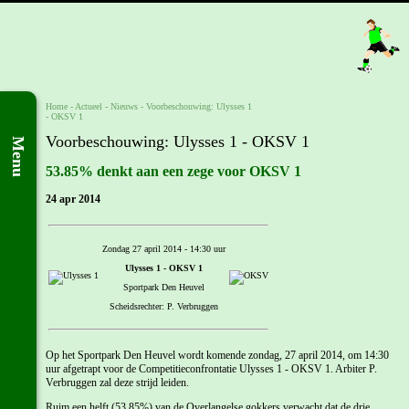
Home
- Actueel -
Nieuws
-
Voorbeschouwing: Ulysses 1
- OKSV 1
Voorbeschouwing: Ulysses 1 - OKSV 1
Menu
53.85% denkt aan een zege voor OKSV 1
24 apr 2014
Zondag 27 april 2014 - 14:30 uur
Ulysses 1 - OKSV 1
Sportpark Den Heuvel
Scheidsrechter: P. Verbruggen
Op het Sportpark Den Heuvel wordt komende zondag, 27 april 2014, om 14:30
uur afgetrapt voor de Competitieconfrontatie Ulysses 1 - OKSV 1. Arbiter P.
Verbruggen zal deze strijd leiden.
Ruim een helft (53.85%) van de Overlangelse gokkers verwacht dat de drie