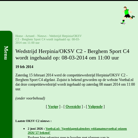
Home
- Actueel -
Nieuws
-
Wedstrijd Herpinia/OKSV
C2 - Berghem Sport C4 wordt ingehaald op: 08-03-
2014 om 11:00 uur
Menu
Wedstrijd Herpinia/OKSV C2 - Berghem Sport C4
wordt ingehaald op: 08-03-2014 om 11:00 uur
19 feb 2014
Zaterdag 15 februari 2014 werd de competitiewedstrijd Herpinia/OKSV C2 -
Berghem Sport C4 afgelast. Zojuist is bekend geworden op de website Voetbal.nl
dat deze competitiewedstrijd wordt ingehaald op zaterdag 08 maart 2014 om 11:00
uur.
(onder voorbehoud)
[
Vorige
] - [
Overzicht
] - [
Volgende
]
Laatste OKSV C2 nieuws :
2 juni 2026 :
Voetbal.nl: 'Speeldagenkalenders veldamateurvoetbal seizoen
2026/'27 bekend'
Probeer hier rekening mee te houden met plannen van je