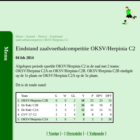
Home
- Actueel -
Nieuws
-
Eindstand
zaalvoetbalcompetitie OKSV/Herpinia C2
Eindstand zaalvoetbalcompetitie OKSV/Herpinia C2
Menu
04 feb 2014
Afgelopen periode speelde OKSV/Herpinia C2 in de zaal met 2 teams:
OKSV/Herpinia C2A en OKSV/Herpinia C2B. OKSV/Herpinia C2B eindigde
op de 1e plaats en OKSV/Herpinia C2A op de 5e plaats.
Dit is de totale stand:
Team
G
W
GL
V
P
DPV
DPT
1.
OKSV/Herpinia C2B
6
0
2
18
23
23
11
2.
De Rakt C2B
5
1
2
16
16
16
8
3.
De Rakt C2A
3
3
2
12
15
15
11
4.
GVV 57 C2
2
2
4
8
8
8
9
5.
OKSV/Herpinia C2A
1
0
7
3
3
3
26
[
Vorige
] - [
Overzicht
] - [
Volgende
]