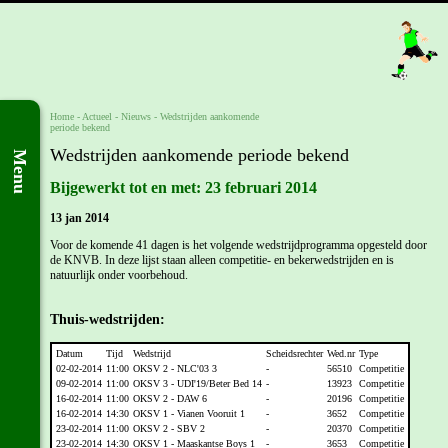
Home
- Actueel -
Nieuws
-
Wedstrijden aankomende
periode bekend
Wedstrijden aankomende periode bekend
Menu
Bijgewerkt tot en met: 23 februari 2014
13 jan 2014
Voor de komende 41 dagen is het volgende wedstrijdprogramma opgesteld door
de KNVB. In deze lijst staan alleen competitie- en bekerwedstrijden en is
natuurlijk onder voorbehoud.
Thuis-wedstrijden:
Datum
Tijd
Wedstrijd
Scheidsrechter
Wed.nr
Type
02-02-2014
11:00
OKSV 2 - NLC'03 3
-
56510
Competitie
09-02-2014
11:00
OKSV 3 - UDI'19/Beter Bed 14
-
13923
Competitie
16-02-2014
11:00
OKSV 2 - DAW 6
-
20196
Competitie
16-02-2014
14:30
OKSV 1 - Vianen Vooruit 1
-
3652
Competitie
23-02-2014
11:00
OKSV 2 - SBV 2
-
20370
Competitie
23-02-2014
14:30
OKSV 1 - Maaskantse Boys 1
-
3653
Competitie