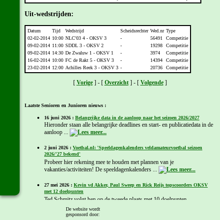
Uit-wedstrijden:
Datum
Tijd
Wedstrijd
Scheidsrechter
Wed.nr
Type
02-02-2014
10:00
NLC'03 4 - OKSV 3
-
56491
Competitie
09-02-2014
11:00
SDDL 3 - OKSV 2
-
19298
Competitie
09-02-2014
14:30
De Zwaluw 1 - OKSV 1
-
3974
Competitie
16-02-2014
10:00
FC de Rakt 5 - OKSV 3
-
14394
Competitie
23-02-2014
12:00
Achilles Reek 3 - OKSV 3
-
20736
Competitie
[
Vorige
] - [
Overzicht
] - [
Volgende
]
Laatste Senioren en Junioren nieuws :
16 juni 2026 :
Belangrijke data in de aanloop naar het seizoen 2026/2027
Hieronder staan alle belangrijke deadlines en start- en publicatiedata in de
aanloop ...
2 juni 2026 :
Voetbal.nl: 'Speeldagenkalenders veldamateurvoetbal seizoen
2026/'27 bekend'
Probeer hier rekening mee te houden met plannen van je
vakanties/activiteiten! De speeldagenkalenders ...
27 mei 2026 :
Kevin vd Akker, Paul Sweep en Rick Reijs topscoorders OKSV
met 12 doelpunten
Ted Schmitz volgt hen op de tweede plaats met 10 doelpunten
De website wordt
gesponsord door: