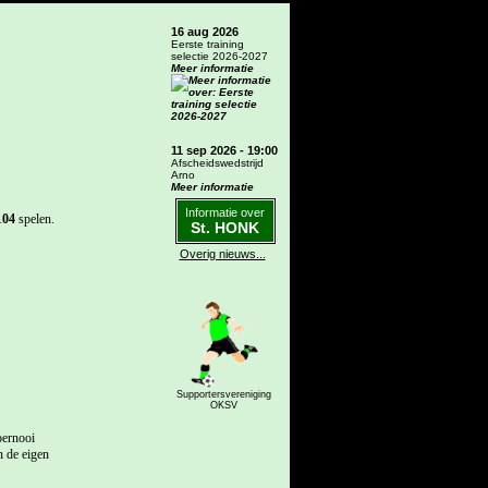
16 aug 2026
Eerste training
selectie 2026-2027
Meer informatie
11 sep 2026 - 19:00
Afscheidswedstrijd
Arno
Meer informatie
Informatie over
104
spelen.
St. HONK
Overig nieuws...
Supportersvereniging
OKSV
oernooi
n de eigen