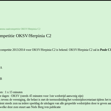
amma zaalcompetitie OKSV/Herpinia C2
mpetitie OKSV/Herpinia C2
lcompetitie 2013/2014 voor OKSV/Herpinia C2 is bekend. OKSV/Herpinia C2 zal in
Poule C
2A
2B
en : 1 x 15 minuten
e dagen : OKSV (steeds 45 minuten voor 1ste wedstrijd aanwezig zijn)
 tevens de vereniging, die belast is met de toernooileiding/het wedstrijdsecretariaat tijdens het t
ent steeds zsm na iedere speeldag de uitslagen van alle gespeelde wedstrijden door te geven aa
 welke deze zsm stuurt aan Niels Berg ivm publicatie