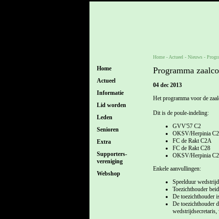
Home
- Actueel -
Nieuws
-
Progr
Home
Programma zaalco
Actueel
04 dec 2013
Informatie
Het programma voor de zaa
Lid worden
Dit is de poule-indeling:
Leden
GVV'57 C2
Senioren
OKSV/Herpinia C
FC de Rakt C2A
Extra
FC de Rakt C28
Supporters-
OKSV/Herpinia C
vereniging
Enkele aanvullingen:
Webshop
Speelduur wedstrijd
Toezichthouder beid
De toezichthouder is
De toezichthouder di
wedstrijdsecretaris,