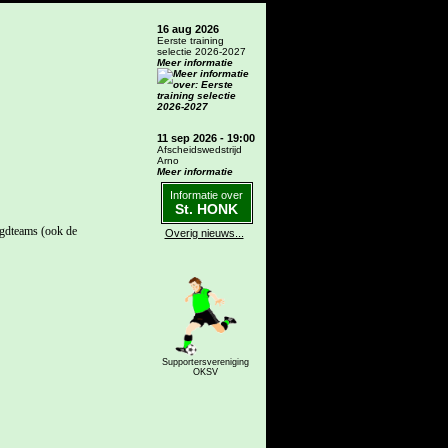
16 aug 2026
Eerste training
selectie 2026-2027
Meer informatie
11 sep 2026 - 19:00
Afscheidswedstrijd
Arno
Meer informatie
Informatie over
St. HONK
ugdteams (ook de
Overig nieuws...
Supportersvereniging
OKSV