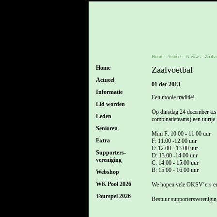
Home
- Actueel -
Nieuws
-
Zaalvo
Home
Zaalvoetbal
Actueel
01 dec 2013
Informatie
Een mooie traditie!
Lid worden
Op dinsdag 24 december a.s.
Leden
combinatieteams) een uurtje 
Senioren
Mini F: 10.00 - 11.00 uur
Extra
F: 11.00 -12.00 uur
E: 12.00 - 13.00 uur
Supporters-
D: 13.00 -14.00 uur
vereniging
C: 14.00 - 15.00 uur
B: 15.00 - 16.00 uur
Webshop
WK Pool 2026
We hopen vele OKSV’ers en 
Tourspel 2026
Bestuur supportersverenig