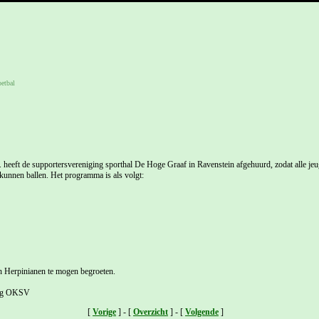
etbal
 heeft de supportersvereniging sporthal De Hoge Graaf in Ravenstein afgehuurd, zodat alle je
kunnen ballen. Het programma is als volgt:
Herpinianen te mogen begroeten.
ing OKSV
[
Vorige
] - [
Overzicht
] - [
Volgende
]