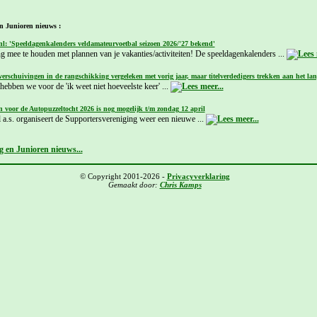
n Junioren nieuws :
nl: 'Speeldagenkalenders veldamateurvoetbal seizoen 2026/'27 bekend'
g mee te houden met plannen van je vakanties/activiteiten! De speeldagenkalenders ...
verschuivingen in de rangschikking vergeleken met vorig jaar, maar titelverdedigers trekken aan het lan
ebben we voor de 'ik weet niet hoeveelste keer' ...
 voor de Autopuzzeltocht 2026 is nog mogelijk t/m zondag 12 april
 a.s. organiseert de Supportersvereniging weer een nieuwe ...
 en Junioren nieuws...
© Copyright 2001-2026 -
Privacyverklaring
Gemaakt door:
Chris Kamps