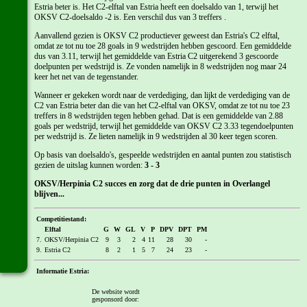
Estria beter is. Het C2-elftal van Estria heeft een doelsaldo van 1, terwijl het
OKSV C2-doelsaldo -2 is. Een verschil dus van 3 treffers .
Aanvallend gezien is OKSV C2 productiever geweest dan Estria's C2 elftal,
omdat ze tot nu toe 28 goals in 9 wedstrijden hebben gescoord. Een gemiddelde
dus van 3.11, terwijl het gemiddelde van Estria C2 uitgerekend 3 gescoorde
doelpunten per wedstrijd is. Ze vonden namelijk in 8 wedstrijden nog maar 24
keer het net van de tegenstander.
Wanneer er gekeken wordt naar de verdediging, dan lijkt de verdediging van de
C2 van Estria beter dan die van het C2-elftal van OKSV, omdat ze tot nu toe 23
treffers in 8 wedstrijden tegen hebben gehad. Dat is een gemiddelde van 2.88
goals per wedstrijd, terwijl het gemiddelde van OKSV C2 3.33 tegendoelpunten
per wedstrijd is. Ze lieten namelijk in 9 wedstrijden al 30 keer tegen scoren.
Op basis van doelsaldo's, gespeelde wedstrijden en aantal punten zou statistisch
gezien de uitslag kunnen worden:
3 - 3
OKSV/Herpinia C2 succes en zorg dat de drie punten in Overlangel
blijven...
Competitiestand:
Elftal
G
W
GL
V
P
DPV
DPT
PM
7.
OKSV/Herpinia C2
9
3
2
4
11
28
30
-
9.
Estria C2
8
2
1
5
7
24
23
-
Informatie Estria:
Website
:
http://www.estria.nl/
De website wordt
Tenue - Shirt
:
rood
gesponsord door:
Tenue - Broek
:
wit