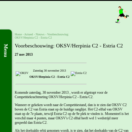
Home
- Actueel -
Nieuws
-
Voorbeschouwing:
OKSV/Herpinia C2 - Estria C2
Voorbeschouwing: OKSV/Herpinia C2 - Estria C2
Menu
27 nov 2013
Zaterdag 30 november 2013
OKSV/Herpinia C2 - Estria C2
Komende zaterdag, 30 november 2013 , wordt er afgetrapt voor de
Competitiekrachtmeting OKSV/Herpinia C2 - Estria C2.
Wanneer er gekeken wordt naar de Competitiestand, dan is te zien dat OKSV C2
boven de C2 van Estria staat op de huidige ranglijst. Het C2-elftal van OKSV
staat op de 7e plaats, terwijl Estria C2 op de 9e plek te vinden is. Momenteel is het
verschil maar 4 punten, maar OKSV's C2 elftal heeft wel 1 wedstrijd meer
gespeeld dan Estria C2.
Als het doelsaldo erbij genomen wordt, is te zien, dat het doelsaldo van de C2 van