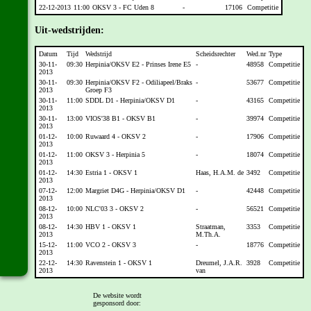
22-12-2013
11:00
OKSV 3 - FC Uden 8
-
17106
Competitie
Uit-wedstrijden:
Datum
Tijd
Wedstrijd
Scheidsrechter
Wed.nr
Type
30-11-
09:30
Herpinia/OKSV E2 - Prinses Irene E5
-
48958
Competitie
2013
30-11-
09:30
Herpinia/OKSV F2 - Odiliapeel/Braks
-
53677
Competitie
2013
Groep F3
30-11-
11:00
SDDL D1 - Herpinia/OKSV D1
-
43165
Competitie
2013
30-11-
13:00
VIOS'38 B1 - OKSV B1
-
39974
Competitie
2013
01-12-
10:00
Ruwaard 4 - OKSV 2
-
17906
Competitie
2013
01-12-
11:00
OKSV 3 - Herpinia 5
-
18074
Competitie
2013
01-12-
14:30
Estria 1 - OKSV 1
Haas, H.A.M. de
3492
Competitie
2013
07-12-
12:00
Margriet D4G - Herpinia/OKSV D1
-
42448
Competitie
2013
08-12-
10:00
NLC'03 3 - OKSV 2
-
56521
Competitie
2013
08-12-
14:30
HBV 1 - OKSV 1
Straatman,
3353
Competitie
2013
M.Th.A.
15-12-
11:00
VCO 2 - OKSV 3
-
18776
Competitie
2013
22-12-
14:30
Ravenstein 1 - OKSV 1
Dreumel, J.A.R.
3928
Competitie
2013
van
[
Vorige
] - [
Overzicht
] - [
Volgende
]
De website wordt
gesponsord door: