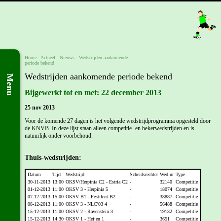
Home
- Actueel -
Nieuws
-
Wedstrijden aankomende
periode bekend
Wedstrijden aankomende periode bekend
Menu
Bijgewerkt tot en met: 22 december 2013
25 nov 2013
Voor de komende 27 dagen is het volgende wedstrijdprogramma opgesteld door
de KNVB. In deze lijst staan alleen competitie- en bekerwedstrijden en is
natuurlijk onder voorbehoud.
Thuis-wedstrijden:
Datum
Tijd
Wedstrijd
Scheidsrechter
Wed.nr
Type
30-11-2013
13:00
OKSV/Herpinia C2 - Estria C2
-
32140
Competitie
01-12-2013
11:00
OKSV 3 - Herpinia 5
-
18074
Competitie
07-12-2013
15:00
OKSV B1 - Festilent B2
-
38887
Competitie
08-12-2013
11:00
OKSV 3 - NLC'03 4
-
56488
Competitie
15-12-2013
11:00
OKSV 2 - Ravenstein 3
-
19132
Competitie
15-12-2013
14:30
OKSV 1 - Heijen 1
-
3651
Competitie