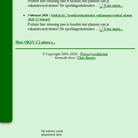
Probeer hier rekening mee te houden met plannen van je
vakanties/activiteiten! De speeldagenkalenders ...
3 februari 2026 :
Voetbal.nl: 'Speeldagenkalenders veldamateurvoetbal seizoen
2026/'27 bekend'
Probeer hier rekening mee te houden met plannen van je
vakanties/activiteiten! De speeldagenkalenders ...
Meer OKSV C2 nieuws...
© Copyright 2001-2026 -
Privacyverklaring
Gemaakt door:
Chris Kamps
De website wordt
gesponsord door: