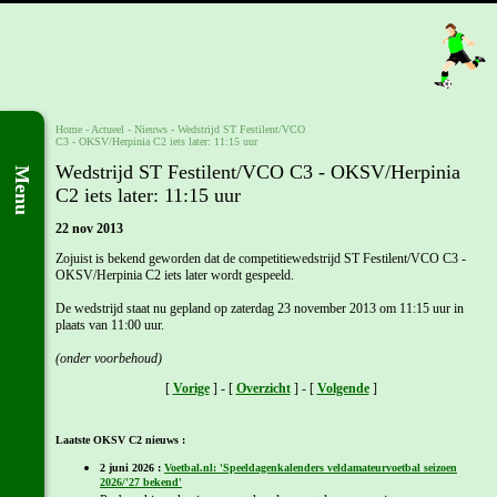
Home
- Actueel -
Nieuws
-
Wedstrijd ST Festilent/VCO
C3 - OKSV/Herpinia C2 iets later: 11:15 uur
Wedstrijd ST Festilent/VCO C3 - OKSV/Herpinia
Menu
C2 iets later: 11:15 uur
22 nov 2013
Zojuist is bekend geworden dat de competitiewedstrijd ST Festilent/VCO C3 -
OKSV/Herpinia C2 iets later wordt gespeeld.
De wedstrijd staat nu gepland op zaterdag 23 november 2013 om 11:15 uur in
plaats van 11:00 uur.
(onder voorbehoud)
[
Vorige
] - [
Overzicht
] - [
Volgende
]
Laatste OKSV C2 nieuws :
2 juni 2026 :
Voetbal.nl: 'Speeldagenkalenders veldamateurvoetbal seizoen
2026/'27 bekend'