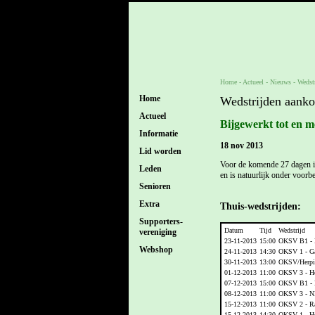
Home
- Actueel -
Nieuws
-
Wedst
Home
Wedstrijden aank
Actueel
Bijgewerkt tot en m
Informatie
18 nov 2013
Lid worden
Voor de komende 27 dagen is
Leden
en is natuurlijk onder voorb
Senioren
Extra
Thuis-wedstrijden:
Supporters-
Datum
Tijd
Wedstrijd
vereniging
23-11-2013
15:00
OKSV B1 -
Webshop
24-11-2013
14:30
OKSV 1 - Ga
30-11-2013
13:00
OKSV/Herpin
01-12-2013
11:00
OKSV 3 - He
07-12-2013
15:00
OKSV B1 - F
08-12-2013
11:00
OKSV 3 - N
15-12-2013
11:00
OKSV 2 - Ra
15-12-2013
14:30
OKSV 1 - He