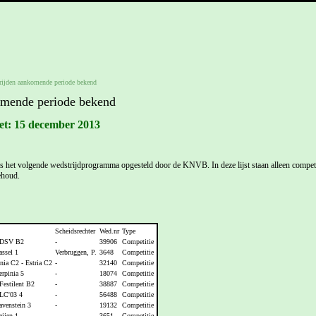
rijden aankomende periode bekend
omende periode bekend
et: 15 december 2013
 het volgende wedstrijdprogramma opgesteld door de KNVB. In deze lijst staan alleen competi
ehoud.
Scheidsrechter
Wed.nr
Type
 DSV B2
-
39906
Competitie
ssel 1
Verbruggen, P.
3648
Competitie
ia C2 - Estria C2
-
32140
Competitie
rpinia 5
-
18074
Competitie
estilent B2
-
38887
Competitie
LC'03 4
-
56488
Competitie
venstein 3
-
19132
Competitie
ijen 1
-
3651
Competitie