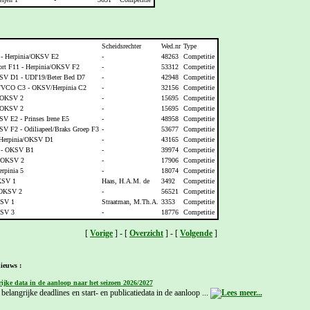
Scheidsrechter
Wed.nr
Type
 - Herpinia/OKSV E2
-
48263
Competitie
rt F11 - Herpinia/OKSV F2
-
53312
Competitie
SV D1 - UDI'19/Beter Bed D7
-
42948
Competitie
t/VCO C3 - OKSV/Herpinia C2
-
32156
Competitie
- OKSV 2
-
15695
Competitie
- OKSV 2
-
15695
Competitie
V E2 - Prinses Irene E5
-
48958
Competitie
SV F2 - Odiliapeel/Braks Groep F3
-
53677
Competitie
Herpinia/OKSV D1
-
43165
Competitie
 - OKSV B1
-
39974
Competitie
- OKSV 2
-
17906
Competitie
rpinia 5
-
18074
Competitie
OKSV 1
Haas, H.A.M. de
3492
Competitie
 OKSV 2
-
56521
Competitie
SV 1
Straatman, M.Th.A.
3353
Competitie
SV 3
-
18776
Competitie
[
Vorige
] - [
Overzicht
] - [
Volgende
]
ieuws :
ijke data in de aanloop naar het seizoen 2026/2027
belangrijke deadlines en start- en publicatiedata in de aanloop ...