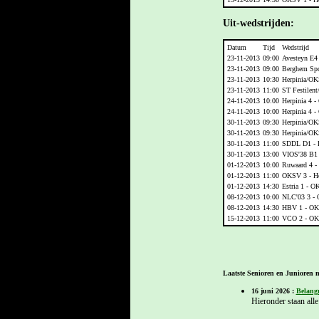
Uit-wedstrijden:
Datum
Tijd
Wedstrijd
23-11-2013
09:00
Avesteyn E4
23-11-2013
09:00
Berghem Spo
23-11-2013
10:30
Herpinia/OK
23-11-2013
11:00
ST Festilen
24-11-2013
10:00
Herpinia 4 
24-11-2013
10:00
Herpinia 4 
30-11-2013
09:30
Herpinia/OKS
30-11-2013
09:30
Herpinia/OK
30-11-2013
11:00
SDDL D1 - 
30-11-2013
13:00
VIOS'38 B1
01-12-2013
10:00
Ruwaard 4 
01-12-2013
11:00
OKSV 3 - He
01-12-2013
14:30
Estria 1 - 
08-12-2013
10:00
NLC'03 3 -
08-12-2013
14:30
HBV 1 - OK
15-12-2013
11:00
VCO 2 - OK
Laatste Senioren en Junioren n
16 juni 2026 :
Belangr
Hieronder staan alle 