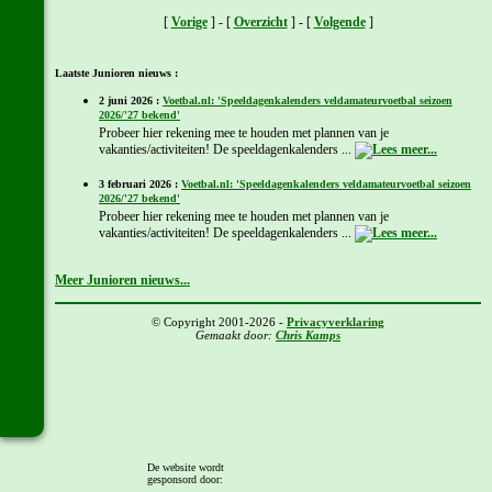
[
Vorige
] - [
Overzicht
] - [
Volgende
]
Laatste Junioren nieuws :
2 juni 2026 :
Voetbal.nl: 'Speeldagenkalenders veldamateurvoetbal seizoen
2026/'27 bekend'
Probeer hier rekening mee te houden met plannen van je
vakanties/activiteiten! De speeldagenkalenders ...
3 februari 2026 :
Voetbal.nl: 'Speeldagenkalenders veldamateurvoetbal seizoen
2026/'27 bekend'
Probeer hier rekening mee te houden met plannen van je
vakanties/activiteiten! De speeldagenkalenders ...
Meer Junioren nieuws...
© Copyright 2001-2026 -
Privacyverklaring
Gemaakt door:
Chris Kamps
De website wordt
gesponsord door: