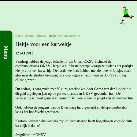
Home
- Actueel -
Nieuws
-
Heitje voor een karweitje
Heitje voor een karweitje
Menu
12 okt 2013
Vandaag hebben de jeugd elftallen F t/m C van OKSV inclusief de
combinatieteams OKSV/Herpinia hun beste beentje voortgezet tijdens het jaarlijks
Heitje voor een karweitje. De harde werkers hebben met de diverse klusjes zoals
glas naar de glasbak brengen, de stoep vegen en auto wassen 338,95 euro bij
elkaar gewerkt.
Dit bedrag is aangevuld met 60 euro geschonken door Gerda van der Linden die
dit geld afgelopen jaar op de parkeerplaats van OKSV gevonden had. De
vermissing is nooit gemeld en komt nu ten goede aan de jeugd van de voetbalclub.
Ook hebben de jongens van de B vandaag hard gewerkt en de sponsorborden
langs het hoofdveld gewassen.
Kortom, iedereen die vandaag zijn of haar steentje heeft bijgedragen voor de club
hartelijk bedankt!
Jeugdbestuur OKSV