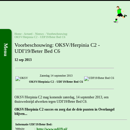
Home
- Actueel -
Nieuws
-
Voorbeschouwing:
OKSV/Herpinia C2 - UDI'19/Beter Bed C6
Voorbeschouwing: OKSV/Herpinia C2 -
Menu
UDI'19/Beter Bed C6
12 sep 2013
Zaterdag 14 september 2013
OKSV/Herpinia C2 - UDI'19/Beter Bed C6
OKSV/Herpinia C2 mag komende zaterdag, 14 september 2013, een
thuiswedstrijd afwerken tegen UDI'19/Beter Bed C6.
OKSV/Herpinia C2 succes en zorg dat de drie punten in Overlangel
blijven...
Informatie UDI'19/Beter Bed:
Website
:
http://www.udi19.nl/