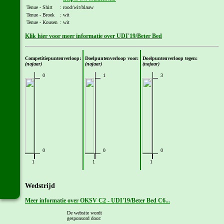
Tenue - Shirt
:
rood/wit/blauw
Tenue - Broek
:
wit
Tenue - Kousen
:
wit
Klik hier voor meer informatie over UDI'19/Beter Bed
Competitiepuntenverloop:
Doelpuntenverloop voor:
Doelpuntenverloop tegen:
(najaar)
(najaar)
(najaar)
0
1
3
0
0
0
1
1
1
Wedstrijd
Meer informatie over OKSV C2 - UDI'19/Beter Bed C6...
De website wordt
[
Vorige
] - [
Overzicht
] - [
Volgende
]
gesponsord door: