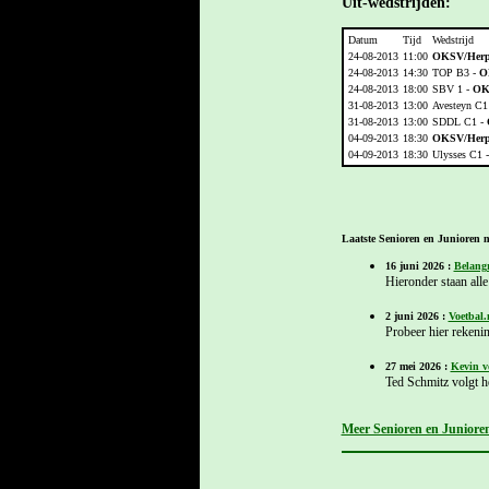
Uit-wedstrijden:
Datum
Tijd
Wedstrijd
24-08-2013
11:00
OKSV/Herp
24-08-2013
14:30
TOP B3 -
O
24-08-2013
18:00
SBV 1 -
OK
31-08-2013
13:00
Avesteyn C1
31-08-2013
13:00
SDDL C1 -
04-09-2013
18:30
OKSV/Herp
04-09-2013
18:30
Ulysses C1 
Laatste Senioren en Junioren n
16 juni 2026 :
Belangr
Hieronder staan alle 
2 juni 2026 :
Voetbal.
Probeer hier rekenin
27 mei 2026 :
Kevin v
Ted Schmitz volgt h
Meer Senioren en Junioren