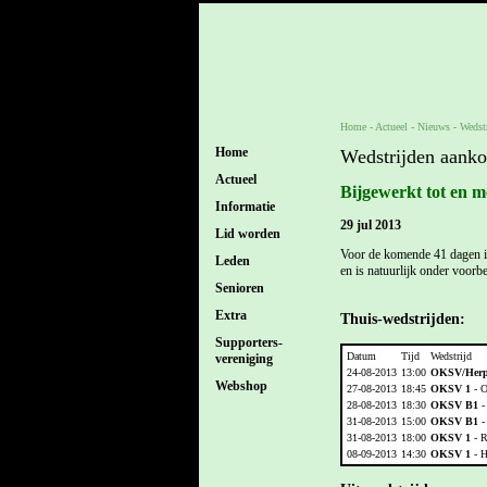
Home
- Actueel -
Nieuws
-
Wedst
Home
Wedstrijden aank
Actueel
Bijgewerkt tot en m
Informatie
29 jul 2013
Lid worden
Voor de komende 41 dagen is
Leden
en is natuurlijk onder voorb
Senioren
Extra
Thuis-wedstrijden:
Supporters-
Datum
Tijd
Wedstrijd
vereniging
24-08-2013
13:00
OKSV/Herp
Webshop
27-08-2013
18:45
OKSV 1
- O
28-08-2013
18:30
OKSV B1
-
31-08-2013
15:00
OKSV B1
-
31-08-2013
18:00
OKSV 1
- R
08-09-2013
14:30
OKSV 1
- 