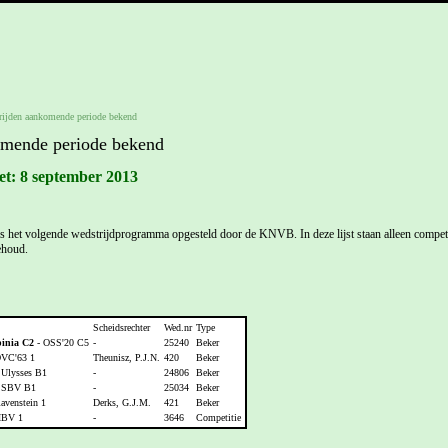
rijden aankomende periode bekend
omende periode bekend
et: 8 september 2013
 het volgende wedstrijdprogramma opgesteld door de KNVB. In deze lijst staan alleen competi
ehoud.
Scheidsrechter
Wed.nr
Type
inia C2
- OSS'20 C5
-
25240
Beker
VC'63 1
Theunisz, P.J.N.
420
Beker
 Ulysses B1
-
24806
Beker
 SBV B1
-
25034
Beker
avenstein 1
Derks, G.J.M.
421
Beker
HBV 1
-
3646
Competitie