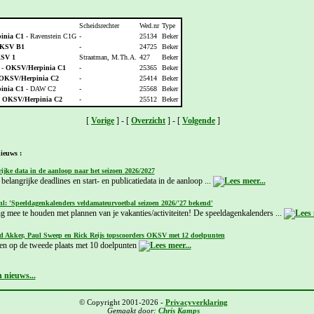
Scheidsrechter
Wed.nr
Type
inia C1
- Ravenstein C1G
-
25134
Beker
KSV B1
-
24725
Beker
SV 1
Straatman, M.Th.A.
427
Beker
 -
OKSV/Herpinia C1
-
25365
Beker
OKSV/Herpinia C2
-
25414
Beker
inia C1
- DAW C2
-
25568
Beker
-
OKSV/Herpinia C2
-
25512
Beker
[
Vorige
] - [
Overzicht
] - [
Volgende
]
ieuws :
ijke data in de aanloop naar het seizoen 2026/2027
belangrijke deadlines en start- en publicatiedata in de aanloop ...
nl: 'Speeldagenkalenders veldamateurvoetbal seizoen 2026/'27 bekend'
g mee te houden met plannen van je vakanties/activiteiten! De speeldagenkalenders ...
d Akker, Paul Sweep en Rick Reijs topscoorders OKSV met 12 doelpunten
en op de tweede plaats met 10 doelpunten
 nieuws...
© Copyright 2001-2026 -
Privacyverklaring
Gemaakt door:
Chris Kamps