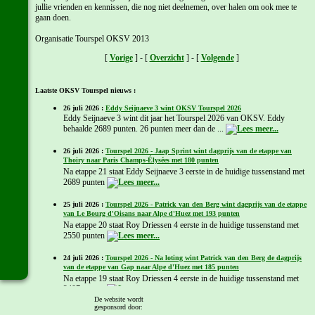
jullie vrienden en kennissen, die nog niet deelnemen, over halen om ook mee te
gaan doen.
Organisatie Tourspel OKSV 2013
[
Vorige
] - [
Overzicht
] - [
Volgende
]
Laatste OKSV Tourspel nieuws :
26 juli 2026 :
Eddy Seijnaeve 3 wint OKSV Tourspel 2026
Eddy Seijnaeve 3 wint dit jaar het Tourspel 2026 van OKSV. Eddy
behaalde 2689 punten. 26 punten meer dan de ...
26 juli 2026 :
Tourspel 2026 - Jaap Sprint wint dagprijs van de etappe van
Thoiry naar Paris Champs-Élysées met 180 punten
Na etappe 21 staat Eddy Seijnaeve 3 eerste in de huidige tussenstand met
2689 punten
25 juli 2026 :
Tourspel 2026 - Patrick van den Berg wint dagprijs van de etappe
van Le Bourg d'Oisans naar Alpe d'Huez met 193 punten
Na etappe 20 staat Roy Driessen 4 eerste in de huidige tussenstand met
2550 punten
24 juli 2026 :
Tourspel 2026 - Na loting wint Patrick van den Berg de dagprijs
van de etappe van Gap naar Alpe d'Huez met 185 punten
Na etappe 19 staat Roy Driessen 4 eerste in de huidige tussenstand met
2407 punten
De website wordt
gesponsord door: