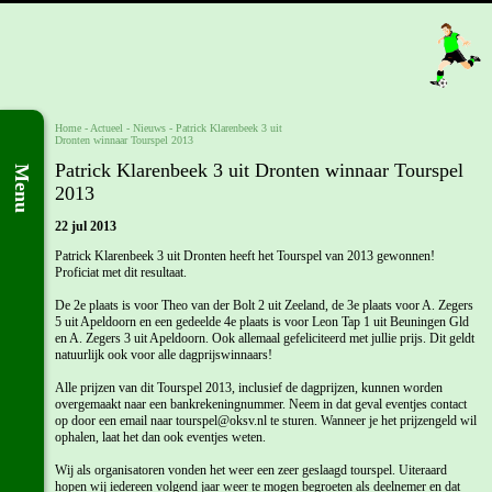
Home
- Actueel -
Nieuws
-
Patrick Klarenbeek 3 uit
Dronten winnaar Tourspel 2013
Patrick Klarenbeek 3 uit Dronten winnaar Tourspel
Menu
2013
22 jul 2013
Patrick Klarenbeek 3 uit Dronten heeft het Tourspel van 2013 gewonnen!
Proficiat met dit resultaat.
De 2e plaats is voor Theo van der Bolt 2 uit Zeeland, de 3e plaats voor A. Zegers
5 uit Apeldoorn en een gedeelde 4e plaats is voor Leon Tap 1 uit Beuningen Gld
en A. Zegers 3 uit Apeldoorn. Ook allemaal gefeliciteerd met jullie prijs. Dit geldt
natuurlijk ook voor alle dagprijswinnaars!
Alle prijzen van dit Tourspel 2013, inclusief de dagprijzen, kunnen worden
overgemaakt naar een bankrekeningnummer. Neem in dat geval eventjes contact
op door een email naar tourspel@oksv.nl te sturen. Wanneer je het prijzengeld wil
ophalen, laat het dan ook eventjes weten.
Wij als organisatoren vonden het weer een zeer geslaagd tourspel. Uiteraard
hopen wij iedereen volgend jaar weer te mogen begroeten als deelnemer en dat