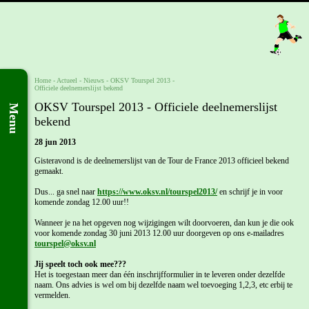
Home
- Actueel -
Nieuws
-
OKSV Tourspel 2013 -
Officiele deelnemerslijst bekend
OKSV Tourspel 2013 - Officiele deelnemerslijst
Menu
bekend
28 jun 2013
Gisteravond is de deelnemerslijst van de Tour de France 2013 officieel bekend
gemaakt.
Dus... ga snel naar
https://www.oksv.nl/tourspel2013/
en schrijf je in voor
komende zondag 12.00 uur!!
Wanneer je na het opgeven nog wijzigingen wilt doorvoeren, dan kun je die ook
voor komende zondag 30 juni 2013 12.00 uur doorgeven op ons e-mailadres
tourspel@oksv.nl
Jij speelt toch ook mee???
Het is toegestaan meer dan één inschrijfformulier in te leveren onder dezelfde
naam. Ons advies is wel om bij dezelfde naam wel toevoeging 1,2,3, etc erbij te
vermelden.