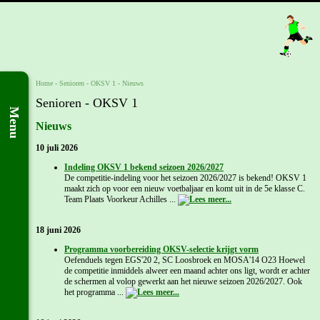
Home
- Senioren -
OKSV 1
-
Nieuws
Senioren - OKSV 1
Menu
Nieuws
10 juli 2026
Indeling OKSV 1 bekend seizoen 2026/2027
De competitie-indeling voor het seizoen 2026/2027 is bekend! OKSV 1
maakt zich op voor een nieuw voetbaljaar en komt uit in de 5e klasse C.
Team Plaats Voorkeur Achilles ...
18 juni 2026
Programma voorbereiding OKSV-selectie krijgt vorm
Oefenduels tegen EGS'20 2, SC Loosbroek en MOSA'14 O23 Hoewel
de competitie inmiddels alweer een maand achter ons ligt, wordt er achter
de schermen al volop gewerkt aan het nieuwe seizoen 2026/2027. Ook
het programma ...