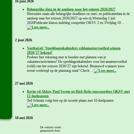
16 juni 2026
Belangrijke data in de aanloop naar het seizoen 2026/2027
Hieronder staan alle belangrijke deadlines en start- en publicatiedata in de
aanloop naar het seizoen 2026/2027 op een rij.Woensdag 1 juli
2026Publicatie klasse-indeling competitie OKSV 2 en 3Vrijdag 10 ...
2 juni 2026
Voetbal.nl: 'Speeldagenkalenders veldamateurvoetbal seizoen
2026/'27 bekend'
Probeer hier rekening mee te houden met plannen van je
vakanties/activiteiten! De speeldagenkalenders voor het amateurvoetbal
(veld) van het seizoen 2026/'27 zijn bekend. Benieuwd wanneer jouw
eerste wedstrijd op de planning staat? Check ...
27 mei 2026
Kevin vd Akker, Paul Sweep en Rick Reijs topscoorders OKSV met
12 doelpunten
Ted Schmitz volgt hen op de tweede plaats met 10 doelpunten
18 mei 2026
Kliknieuws: '5G: Achilles Reek verzekert zich van nacompetitie;
De website wordt
VCO behoudt vijfde plek'
gesponsord door: