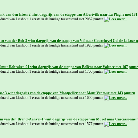
nk van den Elzen 2 wint dagprijs van de etappe van Albertville naar La Plagne met 18
Eduard van Lieshout 1 eerste in de huidige tussenstand met 2067 punten
eo van der Bolt 3 wint dagprijs van de etappe van Vif naar Courchevel Col de la Loze 
Eduard van Lieshout 1 eerste in de huidige tussenstand met 1926 punten
elmut Habraken 01 wint dagprijs van de etappe van Bollène naar Valence met 167 punt
Eduard van Lieshout 1 eerste in de huidige tussenstand met 1766 punten
esse 3 wint dagprijs van de etappe van Montpellier naar Mont Ventoux met 143 punten
Eduard van Lieshout 1 eerste in de huidige tussenstand met 1699 punten
om van den Brand-Aanval-1 wint dagprijs van de etappe van Muret naar Carcassonne 
Eduard van Lieshout 1 eerste in de huidige tussenstand met 1577 punten