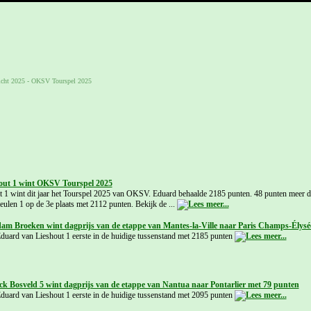
icht 2025
-
OKSV Tourspel 2025
out 1 wint OKSV Tourspel 2025
 1 wint dit jaar het Tourspel 2025 van OKSV. Eduard behaalde 2185 punten. 48 punten meer 
ulen 1 op de 3e plaats met 2112 punten. Bekijk de ...
dam Broeken wint dagprijs van de etappe van Mantes-la-Ville naar Paris Champs-Élysé
Eduard van Lieshout 1 eerste in de huidige tussenstand met 2185 punten
ick Bosveld 5 wint dagprijs van de etappe van Nantua naar Pontarlier met 79 punten
Eduard van Lieshout 1 eerste in de huidige tussenstand met 2095 punten