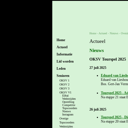
Home
- Actueel -
Nieuws
-
Overz
Home
Actueel
Actueel
Nieuws
Informatie
OKSV Tourspel 2025
Lid worden
27 juli 2025
Leden
Eduard van Liesh
Senioren
Eduard van Lieshout
OKSV 1
Bos. Gert-Jan Verme
OKSV 2
OKSV 3
OKSV V1
Tourspel 2025 - A
Elftal
Na etappe 21 staat 
Wedstrijden
Opstelling
Competitie
Topscoorders
26 juli 2025
Nieuws
Instagram
Tourspel 2025 - D
Overige
Na etappe 20 staat 
Topscoorders
Wedstrijden