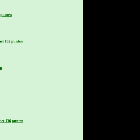
1 punten
met 182 punten
en
met 136 punten