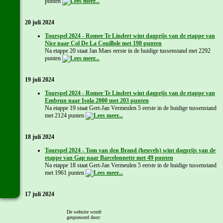
punten
20 juli 2024
Tourspel 2024 - Romee Te Lindert wint dagprijs van de etappe van
Nice naar Col De La Couillole met 198 punten
Na etappe 20 staat Jan Maes eerste in de huidige tussenstand met 2292
punten
19 juli 2024
Tourspel 2024 - Romee Te Lindert wint dagprijs van de etappe van
Embrun naar Isola 2000 met 203 punten
Na etappe 19 staat Gert-Jan Vermeulen 5 eerste in de huidige tussenstand
met 2124 punten
18 juli 2024
Tourspel 2024 - Tom van den Brand (heuvels) wint dagprijs van de
etappe van Gap naar Barcelonnette met 49 punten
Na etappe 18 staat Gert-Jan Vermeulen 5 eerste in de huidige tussenstand
met 1961 punten
17 juli 2024
Tourspel 2024 - Na loting wint Bento de dagprijs van de etappe van
De website wordt
Saint-Paul-Trois-Châteaux naar Superdévoluy met 118 punten
gesponsord door:
Na etappe 17 staat Gert-Jan Vermeulen 5 eerste in de huidige tussenstand