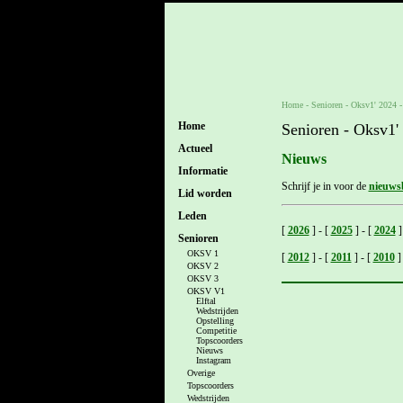
Home
- Senioren -
Oksv1' 2024
Home
Senioren - Oksv1'
Actueel
Nieuws
Informatie
Schrijf je in voor de
nieuwsb
Lid worden
Leden
[
2026
]
-
[
2025
]
-
[
2024
]
Senioren
OKSV 1
[
2012
]
-
[
2011
]
-
[
2010
]
OKSV 2
OKSV 3
OKSV V1
Elftal
Wedstrijden
Opstelling
Competitie
Topscoorders
Nieuws
Instagram
Overige
Topscoorders
Wedstrijden