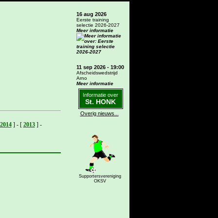
16 aug 2026
Eerste training
selectie 2026-2027
Meer informatie
11 sep 2026 - 19:00
Afscheidswedstrijd
Arno
Meer informatie
Informatie over
St. HONK
Overig nieuws...
2014
]
-
[
2013
]
-
Supportersvereniging
OKSV