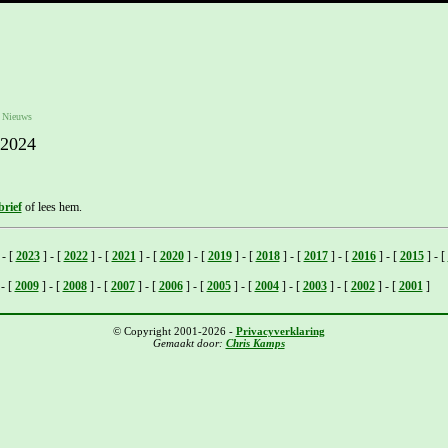
-
Nieuws
 2024
rief
of lees hem.
-
[
2023
]
-
[
2022
]
-
[
2021
]
-
[
2020
]
-
[
2019
]
-
[
2018
]
-
[
2017
]
-
[
2016
]
-
[
2015
]
-
[
-
[
2009
]
-
[
2008
]
-
[
2007
]
-
[
2006
]
-
[
2005
]
-
[
2004
]
-
[
2003
]
-
[
2002
]
-
[
2001
]
© Copyright 2001-2026 -
Privacyverklaring
Gemaakt door:
Chris Kamps